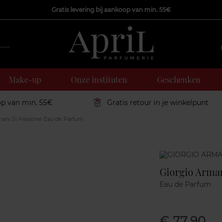
Gratis levering bij aankoop van min. 55€
Make-up
Onze instituten
Geschenken
op van min. 55€
Gratis retour in je winkelpunt
ani Sì Passione Eau de Parfum
Marque
Giorgio Arman
Eau de Parfum
€ 77,90