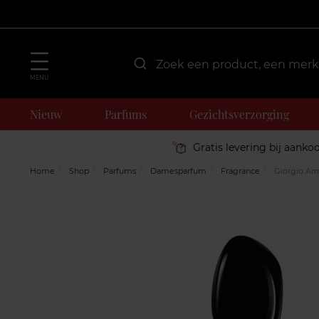
MENU
Nieuw
Parfums
Gezichtsverzorging
Gratis levering bij aanko
Home
Shop
Parfums
Damesparfum
Fragrance
Giorgio Arm