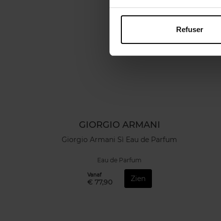
Refuser
GIORGIO ARMANI
Giorgio Armani Sì Eau de Parfum
Eau de Parfum
Vanaf
Zien
€ 77,90