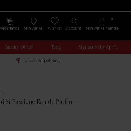
0
Nederlands
Mijn winkel
Wishlist
Account
Mijn winkelmandje
Beauty Outlet
Blog
Signature by ApriL
Gratis verpakking
Klantenreviews
i Sì Passione Eau de Parfum