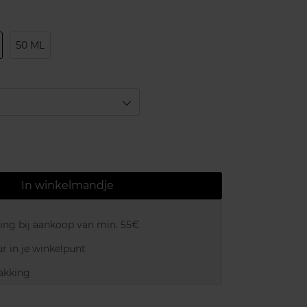
50 ML
In winkelmandje
ring bij aankoop van min. 55€
r in je winkelpunt
akking