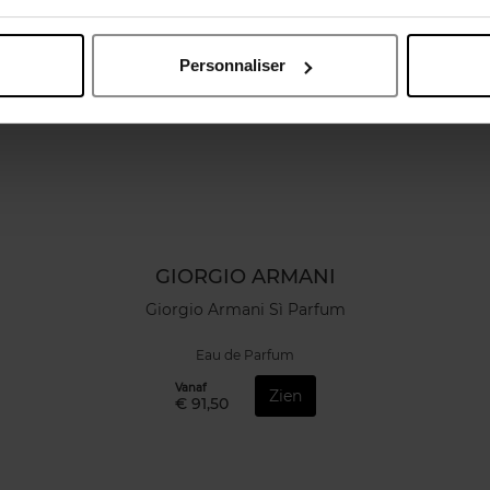
Personnaliser
GIORGIO ARMANI
Giorgio Armani Sì Parfum
Eau de Parfum
Vanaf
Zien
€ 91,50