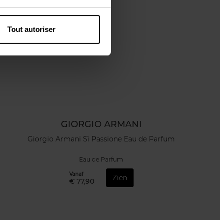
Tout autoriser
GIORGIO ARMANI
Giorgio Armani Sì Passione Eau de Parfum
Eau de Parfum
Vanaf
Zien
€ 77,90