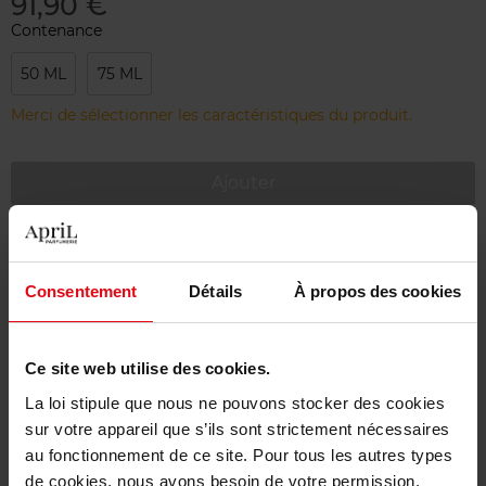
91,90 €
Contenance
50 ML
75 ML
Merci de sélectionner les caractéristiques du produit.
Ajouter
Livraison gratuite à partir de 55€
Retour gratuit dans votre magasin
Consentement
Détails
À propos des cookies
Emballage cadeau offert
Ce site web utilise des cookies.
La loi stipule que nous ne pouvons stocker des cookies
sur votre appareil que s’ils sont strictement nécessaires
Description
au fonctionnement de ce site. Pour tous les autres types
de cookies, nous avons besoin de votre permission.