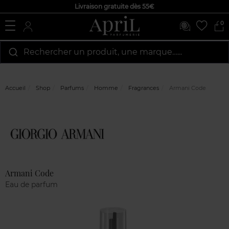
Livraison gratuite dès 55€
0
Rechercher un produit, une marque…...
Accueil
Shop
Parfums
Homme
Fragrances
Armani Code
Marque
Avis
clients
Armani Code
Eau de parfum