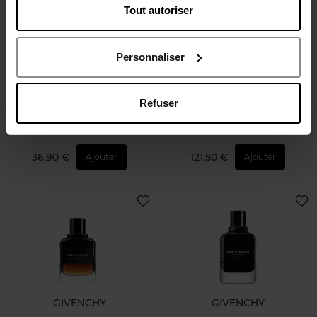
Tout autoriser
GIVENCHY
GIVENCHY
Personnaliser
GENTLEMAN SOCIETY
COFFRET GENTLEMAN
SOCIETY EAU DE PARFUM
Refuser
Déodorant
Coffret
36,90 €
121,50 €
Ajouter
Ajouter
GIVENCHY
GIVENCHY