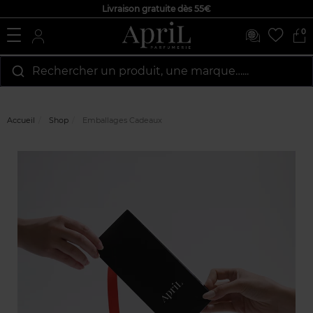
Livraison gratuite dès 55€
0
Rechercher un produit, une marque…...
Accueil
Shop
Emballages Cadeaux