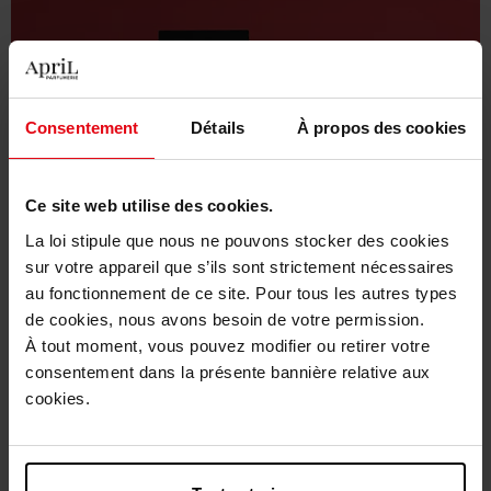
Consentement
Détails
À propos des cookies
Ce site web utilise des cookies.
La loi stipule que nous ne pouvons stocker des cookies
sur votre appareil que s’ils sont strictement nécessaires
au fonctionnement de ce site. Pour tous les autres types
de cookies, nous avons besoin de votre permission.
À tout moment, vous pouvez modifier ou retirer votre
Offrez le luxe sans frais additionnels
consentement dans la présente bannière relative aux
chez April Beauty !
cookies.
Découvrez le plaisir d'offrir avec April Beauty ! Nous
sommes ravis de vous annoncer que nos emballages