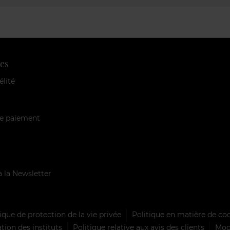
es
élité
e paiement
à la Newsletter
ique de protection de la vie privée
Politique en matière de co
tion des instituts
Politique relative aux avis des clients
Mode