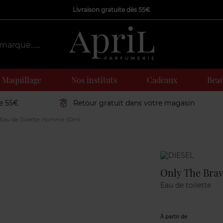
Livraison gratuite dès 55€
Maquillage
Nos instituts
Cadeaux
Beau
de 55€
Retour gratuit dans votre magasin
 Eau de Toilette Homme 50ml
Marque
Only The Bra
Eau de toilette
À partir de