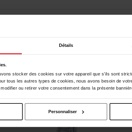
Détails
Vous aimerez peut-être
ies.
uvons stocker des cookies sur votre appareil que s’ils sont stri
Exclusivité Web
our tous les autres types de cookies, nous avons besoin de votr
odifier ou retirer votre consentement dans la présente bannière
Personnaliser