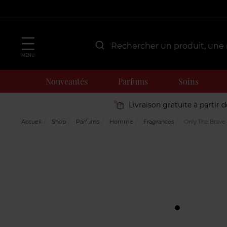
MENU
Nouveautés
Parfums
Soins
Livraison gratuite à partir 
Accueil
Shop
Parfums
Homme
Fragrances
Only The Brave