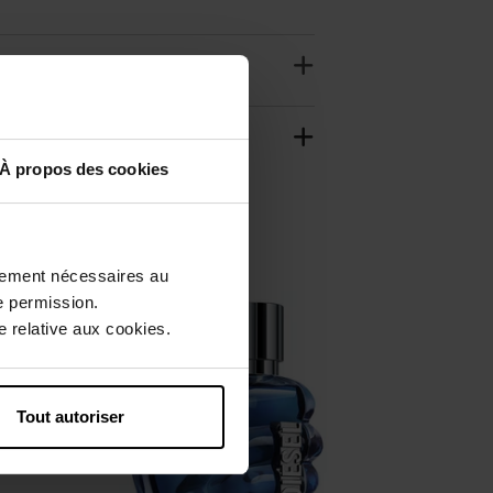
À propos des cookies
ctement nécessaires au
e permission.
 relative aux cookies.
Tout autoriser