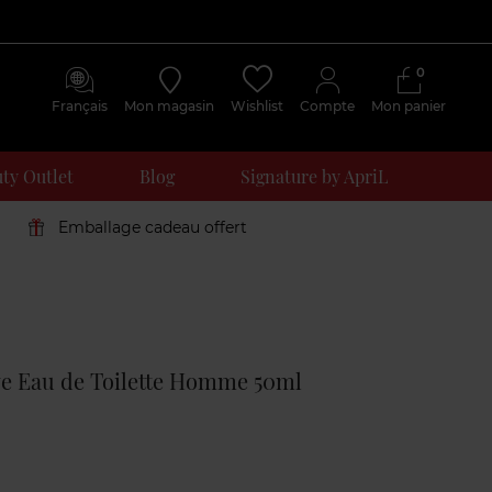
0
Français
Mon magasin
Wishlist
Compte
Mon panier
ty Outlet
Blog
Signature by ApriL
Emballage cadeau offert
Avis
clients
ve Eau de Toilette Homme 50ml