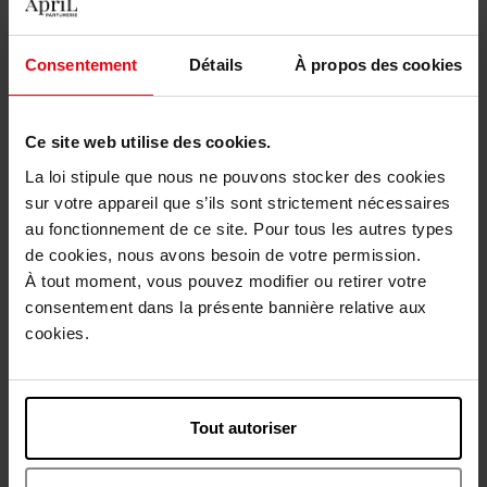
Fuel for Life
Diesel Sound Of The Brave
Eau de Toilette Homme
Consentement
Détails
À propos des cookies
Eau de parfum
Eau de toilette
Ce site web utilise des cookies.
67,90 €
Voir la fiche
Ajouter
La loi stipule que nous ne pouvons stocker des cookies
sur votre appareil que s’ils sont strictement nécessaires
Bientôt disponible
au fonctionnement de ce site. Pour tous les autres types
de cookies, nous avons besoin de votre permission.
À tout moment, vous pouvez modifier ou retirer votre
consentement dans la présente bannière relative aux
cookies.
DIESEL
DIESEL
BAD
Only The Brave Tattoo
Tout autoriser
Eau de toilette
Eau de toilette