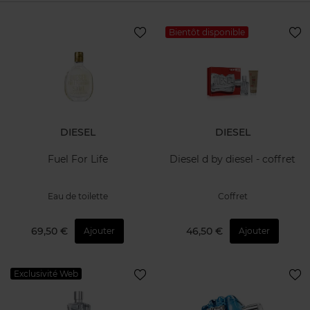
Bientôt disponible
DIESEL
DIESEL
Fuel For Life
Diesel d by diesel - coffret
Eau de toilette
Coffret
69,50 €
46,50 €
Ajouter
Ajouter
Exclusivité Web