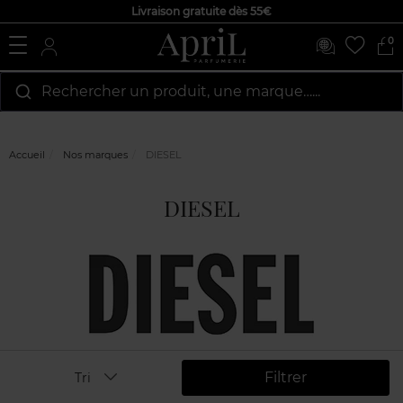
Livraison gratuite dès 55€
0
Rechercher un produit, une marque…...
Accueil
Nos marques
DIESEL
DIESEL
Filtrer
Tri