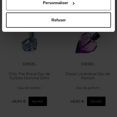
Personnaliser
65,50 €
65,50 €
Ajouter
Ajouter
Refuser
Bientôt disponible
DIESEL
DIESEL
Only The Brave Eau de
Diesel Loverdose Eau de
Toilette Homme 50ml
Parfum
Eau de toilette
Eau de parfum
48,90 €
48,90 €
Ajouter
Ajouter