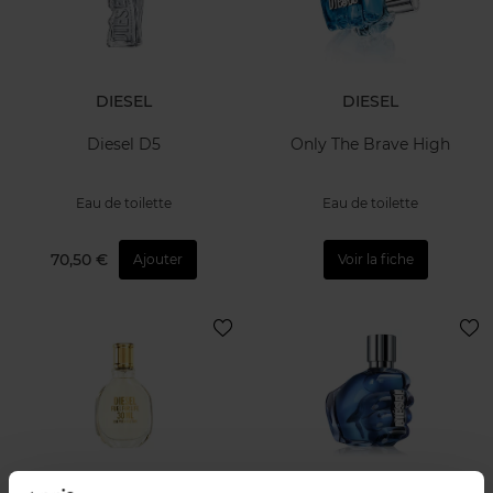
DIESEL
DIESEL
Diesel D5
Only The Brave High
Eau de toilette
Eau de toilette
70,50 €
Ajouter
Voir la fiche
DIESEL
DIESEL