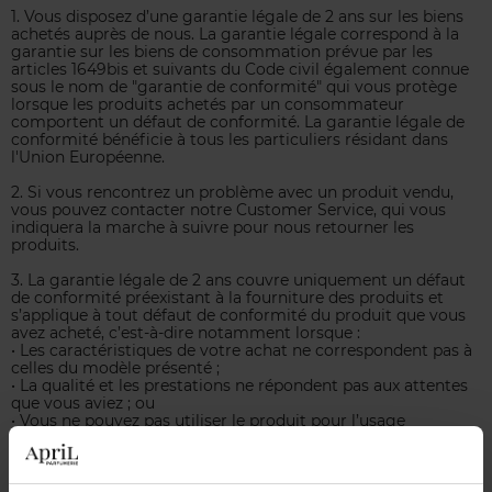
1. Vous disposez d’une garantie légale de 2 ans sur les biens
achetés auprès de nous. La garantie légale correspond à la
garantie sur les biens de consommation prévue par les
articles 1649bis et suivants du Code civil également connue
sous le nom de "garantie de conformité" qui vous protège
lorsque les produits achetés par un consommateur
comportent un défaut de conformité. La garantie légale de
conformité bénéficie à tous les particuliers résidant dans
l'Union Européenne.
2. Si vous rencontrez un problème avec un produit vendu,
vous pouvez contacter notre Customer Service, qui vous
indiquera la marche à suivre pour nous retourner les
produits.
3. La garantie légale de 2 ans couvre uniquement un défaut
de conformité préexistant à la fourniture des produits et
s’applique à tout défaut de conformité du produit que vous
avez acheté, c’est-à-dire notamment lorsque :
• Les caractéristiques de votre achat ne correspondent pas à
celles du modèle présenté ;
• La qualité et les prestations ne répondent pas aux attentes
que vous aviez ; ou
• Vous ne pouvez pas utiliser le produit pour l’usage
normalement prévu ou pour les fonctions spécifiques que
vous aviez demandées.
4. Droits prévus par la garantie légale de conformité :