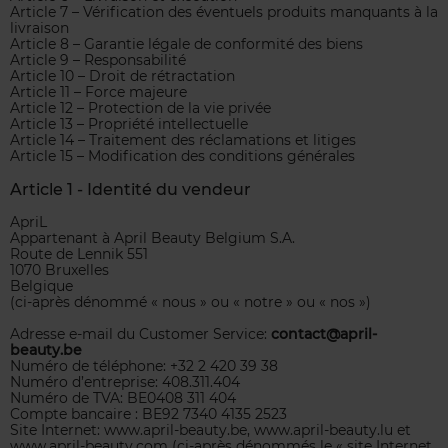
Article 7 – Vérification des éventuels produits manquants à la
livraison
Article 8 – Garantie légale de conformité des biens
Article 9 – Responsabilité
Article 10 – Droit de rétractation
Article 11 – Force majeure
Article 12 – Protection de la vie privée
Article 13 – Propriété intellectuelle
Article 14 – Traitement des réclamations et litiges
Article 15 – Modification des conditions générales
Article 1 - Identité du vendeur
ApriL
Appartenant à April Beauty Belgium S.A.
Route de Lennik 551
1070 Bruxelles
Belgique
(ci-après dénommé « nous » ou « notre » ou « nos »)
Adresse e-mail du Customer Service:
contact@april-
beauty.be
Numéro de téléphone: +32 2 420 39 38
Numéro d’entreprise: 408.311.404
Numéro de TVA: BE0408 311 404
Compte bancaire : BE92 7340 4135 2523
Site Internet: www.april-beauty.be, www.april-beauty.lu et
www.april-beauty.com (ci-après dénommés le « site Internet