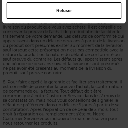
contrat.
Refuser
7. Durée de la garantie légale de conformité :
La garantie légale de conformité couvre les défauts de
conformité qui surviennent dans les deux ans suivant la
livraison du produit que vous avez acheté. Il est conseillé de
conserver la preuve de l'achat du produit afin de faciliter le
traitement de votre demande. Les défauts de conformité qui
apparaissent dans un délai de deux ans à partir de la livraison
du produit sont présumés exister au moment de la livraison,
sauf lorsque cette présomption n'est pas compatible avec la
nature du produit ou la nature du défaut de conformité ou
sauf preuve du contraire. Les défauts qui apparaissent après
une période de deux ans suivant la livraison sont présumés
ne pas avoir été présents au moment de la livraison du
produit, sauf preuve contraire.
8. Pour faire appel à la garantie et faciliter son traitement, il
est conseillé de présenter la preuve d’achat, la confirmation
de commande ou la facture. Tout défaut doit être
communiqué à notre Customer Service dans les 2 mois de
sa constatation, mais nous vous conseillons de signaler le
défaut de préférence dans un délai de 5 jours à partir de sa
constatation. Après l’expiration de ce délai de 2 mois, tout
droit à réparation ou remplacement s’éteint. Notre
Customer Service vous indiquera la marche à suivre pour
nous retourner les produits.