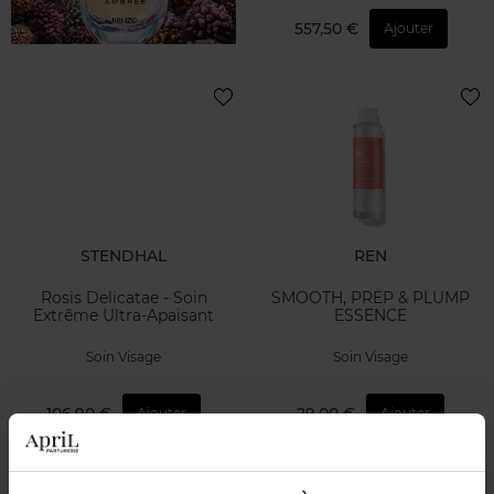
557,50 €
Ajouter
STENDHAL
REN
Rosis Delicatae - Soin
SMOOTH, PREP & PLUMP
Extrême Ultra-Apaisant
ESSENCE
Soin Visage
Soin Visage
106,90 €
29,00 €
Ajouter
Ajouter
Nouveauté