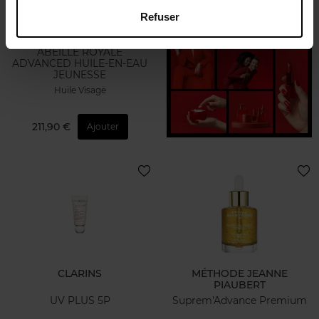
Refuser
GUERLAIN
ABEILLE ROYALE
ADVANCED HUILE-EN-EAU
JEUNESSE
Huile Visage
211,90 €
Ajouter
CLARINS
MÉTHODE JEANNE
PIAUBERT
UV PLUS 5P
Suprem'Advance Premium