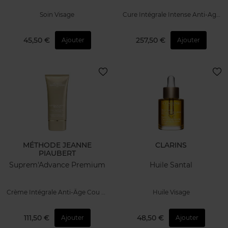
Soin Visage
Cure Intégrale Intense Anti-Age
Visage
45,50 €
257,50 €
Ajouter
Ajouter
MÉTHODE JEANNE
CLARINS
PIAUBERT
Suprem'Advance Premium
Huile Santal
Crème Intégrale Anti-Âge Cou Et
Huile Visage
Décolleté
111,50 €
48,50 €
Ajouter
Ajouter