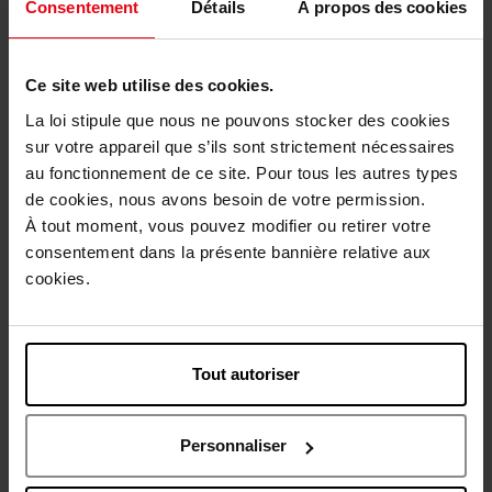
Consentement
Détails
À propos des cookies
Ce site web utilise des cookies.
La loi stipule que nous ne pouvons stocker des cookies
GUERLAIN
CLARINS
sur votre appareil que s’ils sont strictement nécessaires
au fonctionnement de ce site. Pour tous les autres types
ABEILLE ROYALE UV SKIN
BAUME BEAUTÉ ECLAIR
de cookies, nous avons besoin de votre permission.
DEFENSE
À tout moment, vous pouvez modifier ou retirer votre
Soin Visage
Soin Visage
consentement dans la présente bannière relative aux
cookies.
73,90 €
42,50 €
Ajouter
Ajouter
Tout autoriser
Personnaliser