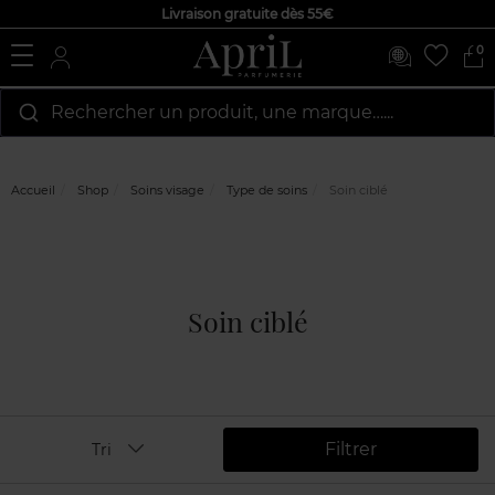
Livraison gratuite dès 55€
0
Rechercher un produit, une marque…...
Accueil
Shop
Soins visage
Type de soins
Soin ciblé
Soin ciblé
Filtrer
Tri