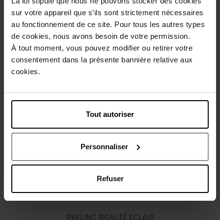
La loi stipule que nous ne pouvons stocker des cookies
Conseil d'utilisation
sur votre appareil que s’ils sont strictement nécessaires
au fonctionnement de ce site. Pour tous les autres types
de cookies, nous avons besoin de votre permission.
Caractéristiques
À tout moment, vous pouvez modifier ou retirer votre
consentement dans la présente bannière relative aux
Avis client
cookies.
Politique relative aux avis des clients
Vous aimerez peut-être
Tout autoriser
Nouveauté
Personnaliser
Refuser
CLARINS
PEELING BEAUTÉ ECLAIR