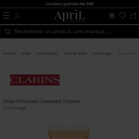
Livraison gratuite dès 55€
0
Rechercher un produit, une marque…...
Accueil
Shop
Soins visage
Type de soins
Gommage
Doux Nettoy
Marque
Avis
clients
Doux Nettoyant Gommant Express
Gommage