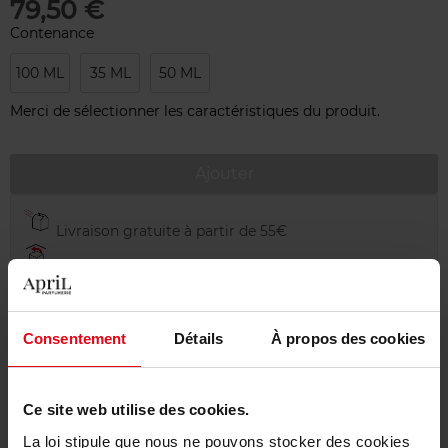
79,50 €
Contenance
100 ML
35 ML
50 ML
Merci de sélectionner les caractéristiques du produit.
Ajouter
Livraison gratuite à partir de 55€
Retour gratuit dans votre magasin
Emballage cadeau offert
Consentement
Détails
À propos des cookies
Ce site web utilise des cookies.
Description
La loi stipule que nous ne pouvons stocker des cookies