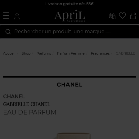
Livraison gratuite dès 55€
0
Rechercher un produit, une marque…...
Accueil
Shop
Parfums
Parfum Femme
Fragrances
GABRIELLE 
CHANEL
GABRIELLE CHANEL
EAU DE PARFUM