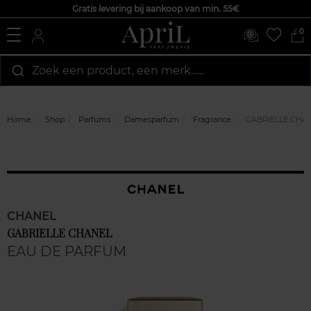
Gratis levering bij aankoop van min. 55€
0
Zoek een product, een merk…...
Home
Shop
Parfums
Damesparfum
Fragrance
GABRIELLE CHA
CHANEL
GABRIELLE CHANEL
EAU DE PARFUM