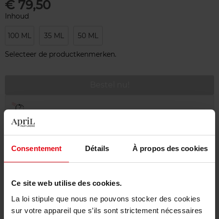
€ 79,50
Inhoud
100 ML
35 ML
50 ML
Selecteer de productkenmerken.
Bestel nu!
Gratis levering bij aankoop van min. 55€
Gratis retour in je winkelpunt
Gratis verpakking
Consentement
Détails
À propos des cookies
Ce site web utilise des cookies.
La loi stipule que nous ne pouvons stocker des cookies
Beschrijving
sur votre appareil que s’ils sont strictement nécessaires