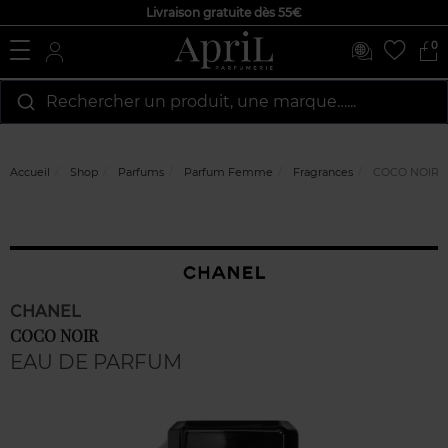
Livraison gratuite dès 55€
0
Rechercher un produit, une marque…...
Accueil
Shop
Parfums
Parfum Femme
Fragrances
COCO NOIR
CHANEL
COCO NOIR
EAU DE PARFUM