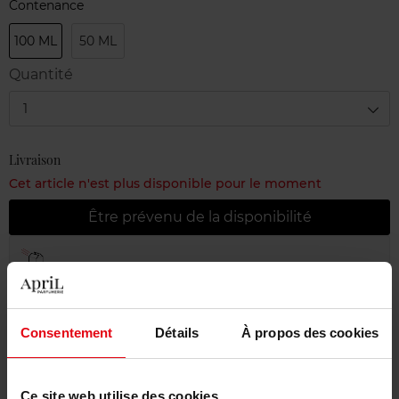
Contenance
100 ML
50 ML
Quantité
1
Livraison
Cet article n'est plus disponible pour le moment
Être prévenu de la disponibilité
Livraison gratuite à partir de 55€
Retour gratuit dans votre magasin
Emballage cadeau offert
Consentement
Détails
À propos des cookies
Ce site web utilise des cookies.