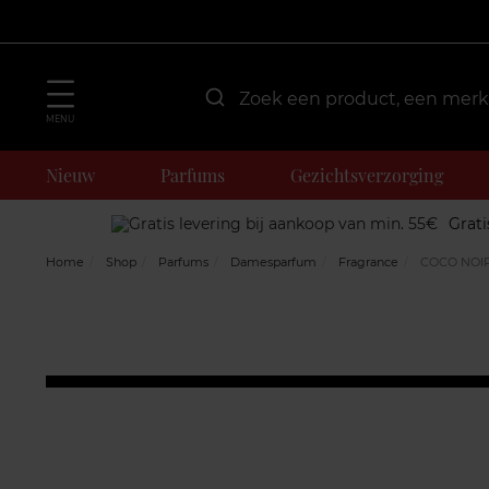
MENU
Nieuw
Parfums
Gezichtsverzorging
Grati
Home
Shop
Parfums
Damesparfum
Fragrance
COCO NOI