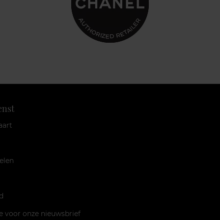
enst
aart
elen
d
je voor onze nieuwsbrief