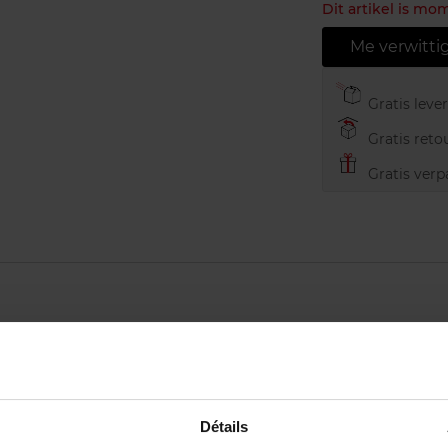
Dit artikel is mo
Me verwitti
Gratis leve
Gratis retou
Gratis verp
Détails