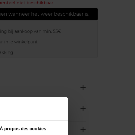
menteel niet beschikbaar
gen wanneer het weer beschikbaar is.
ring bij aankoop van min. 55€
r in je winkelpunt
akking
À propos des cookies