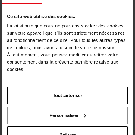
DKNY
TED LAPIDUS
Ce site web utilise des cookies.
BE DELICIOUS + GEL
Coffret lapidus pour homme
La loi stipule que nous ne pouvons stocker des cookies
DOUCHE
cool night
sur votre appareil que s’ils sont strictement nécessaires
Coffret
Coffret
au fonctionnement de ce site. Pour tous les autres types
de cookies, nous avons besoin de votre permission.
89,50 €
101,90 €
À tout moment, vous pouvez modifier ou retirer votre
Ajouter
Ajouter
consentement dans la présente bannière relative aux
cookies.
Tout autoriser
Personnaliser
JACADI
CARVEN
Eau de toilette
Coffret carven c'est paris ! la
mademoiselle petite libellule
nuit pour femme - 50 ml
Refuser