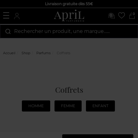
Livraison gratuite dès 55€
0
Rechercher un produit, une marque…...
Accueil
Shop
Parfums
Coffrets
Coffrets
HOMME
FEMME
ENFANT