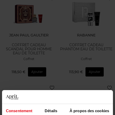
JEAN PAUL GAULTIER
RABANNE
COFFRET CADEAU
COFFRET CADEAU
SCANDAL POUR HOMME
PHANTOM EAU DE TOILETTE
EAU DE TOILETTE
Coffret
Coffret
118,50 €
113,90 €
Ajouter
Ajouter
Consentement
Détails
À propos des cookies