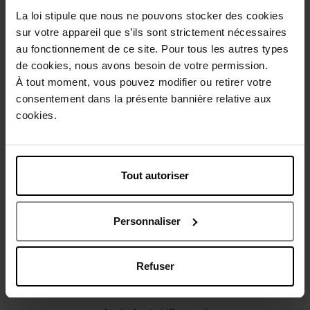
Conseil d'utilisation
La loi stipule que nous ne pouvons stocker des cookies
sur votre appareil que s’ils sont strictement nécessaires
au fonctionnement de ce site. Pour tous les autres types
Caractéristiques
de cookies, nous avons besoin de votre permission.
À tout moment, vous pouvez modifier ou retirer votre
consentement dans la présente bannière relative aux
Avis client
Politique relative aux avis des clients
cookies.
Vous aimerez peut-être
Tout autoriser
Personnaliser
Refuser
CACHAREL