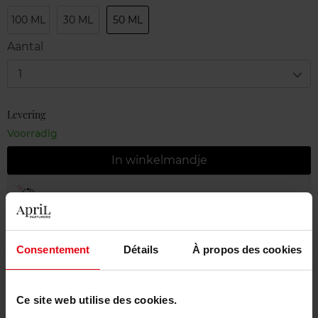
100 ML
30 ML
50 ML
Aantal
1
Levering
Voorradig
In winkelmandje
Gratis levering bij aankoop van min. 55€
Gratis retour in je winkelpunt
Consentement
Détails
À propos des cookies
Gratis verpakking
Ce site web utilise des cookies.