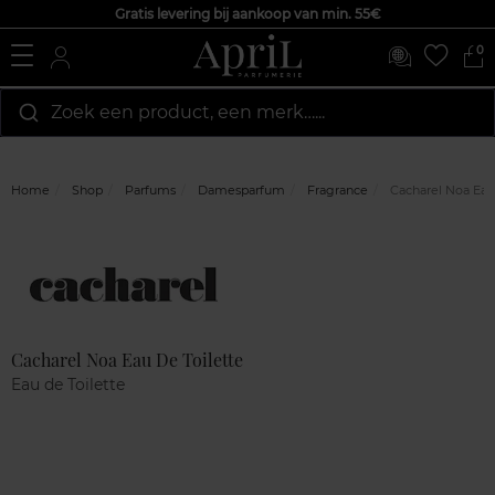
Gratis levering bij aankoop van min. 55€
0
Zoek een product, een merk…...
Home
Shop
Parfums
Damesparfum
Fragrance
Cacharel Noa Eau 
Marque
Klantenreviews
Cacharel Noa Eau De Toilette
Eau de Toilette