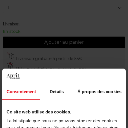
1
Livraison
En stock
Ajouter au panier
Livraison gratuite à partir de 55€
Retour gratuit dans votre magasin
Emballage cadeau offert
Consentement
Détails
À propos des cookies
Description
Ce site web utilise des cookies.
La loi stipule que nous ne pouvons stocker des cookies
sur votre appareil que s’ils sont strictement nécessaires