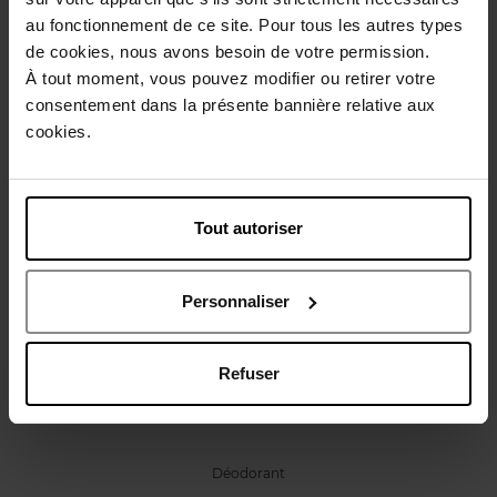
Caractéristiques
au fonctionnement de ce site. Pour tous les autres types
de cookies, nous avons besoin de votre permission.
À tout moment, vous pouvez modifier ou retirer votre
Avis client
Politique relative aux avis des clients
consentement dans la présente bannière relative aux
cookies.
Vous aimerez peut-être
Tout autoriser
Personnaliser
BIOTHERM
Refuser
Deo Pure Invisible
Déodorant