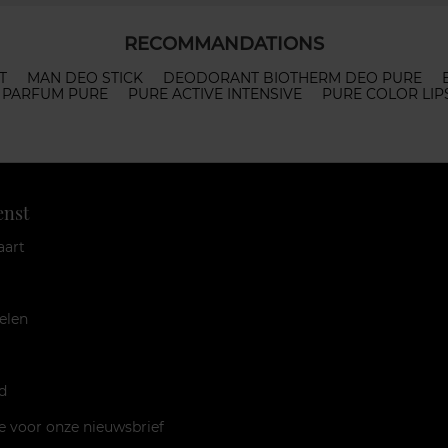
RECOMMANDATIONS
T
MAN DEO STICK
DEODORANT BIOTHERM DEO PURE
 PARFUM PURE
PURE ACTIVE INTENSIVE
PURE COLOR LIP
enst
aart
elen
d
je voor onze nieuwsbrief