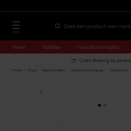
MENU
Nieuw
Parfums
Gezichtsverzorging
Gratis levering bij aanko
Home
Shop
Bad & lichaam
Lichaamsverzorging
Deodorants