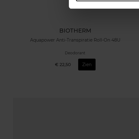
BIOTHERM
Aquapower Anti-Transpiratie Roll-On 48U
Deodorant
€ 22,50
Zien