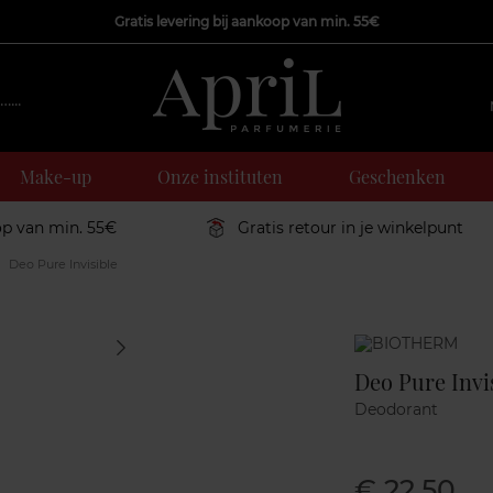
Gratis levering bij aankoop van min. 55€
Make-up
Onze instituten
Geschenken
op van min. 55€
Gratis retour in je winkelpunt
Deo Pure Invisible
Marque
Deo Pure Invi
Deodorant
€ 22,50