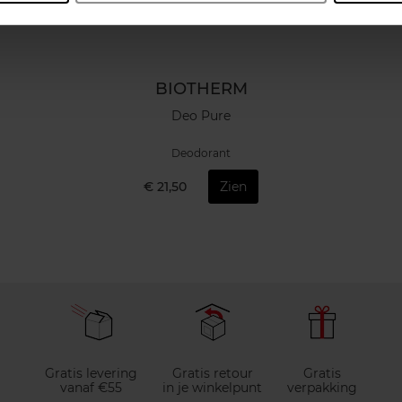
BIOTHERM
Deo Pure
Deodorant
€ 21,50
Zien
Gratis levering
Gratis retour
Gratis
vanaf €55
in je winkelpunt
verpakking