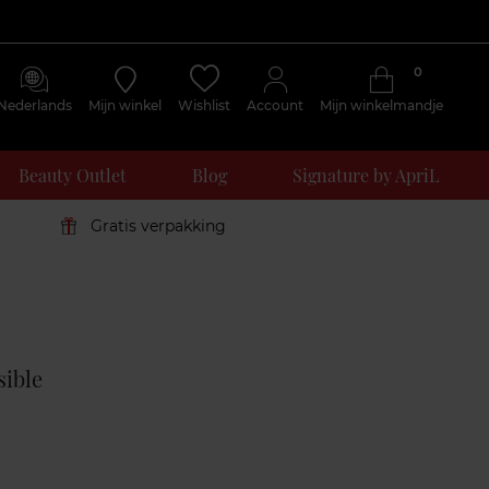
0
Nederlands
Mijn winkel
Wishlist
Account
Mijn winkelmandje
Beauty Outlet
Blog
Signature by ApriL
Gratis verpakking
Klantenreviews
sible