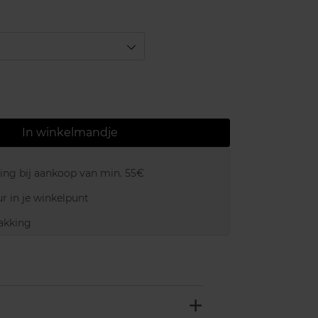
In winkelmandje
ring bij aankoop van min. 55€
r in je winkelpunt
akking