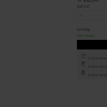
Aantal
1
Levering
Voorradig
Gratis leve
Gratis retou
Gratis verp