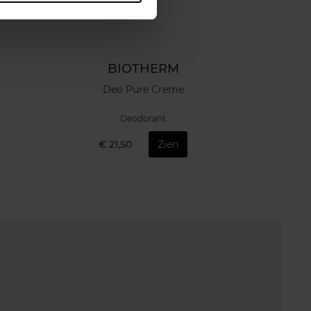
BIOTHERM
Deo Pure Creme
Deodorant
€ 21,50
Zien