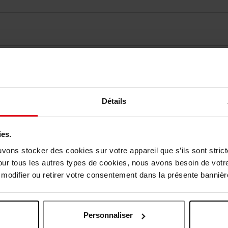
elingen
Nog iets vergeten ?
Détails
ies.
uvons stocker des cookies sur votre appareil que s’ils sont stri
our tous les autres types de cookies, nous avons besoin de votr
odifier ou retirer votre consentement dans la présente bannière
Personnaliser