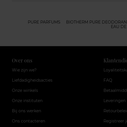
PURE PARFUMS
BIOTHERM PURE DEODORAN
EAU DE
Over ons
Klantendi
Wie zijn we?
Loyaliteitsk
Liefdadigheidsacties
FAQ
Onze winkels
Betaalmidd
Onze instituten
Leveringen
Bij ons werken
Retourbelei
Ons contacteren
Registreer 