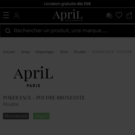
Livraison gratuite dès 55€
0
Rechercher un produit, une marque…...
Accueil
Shop
Maquillage
Teint
Poudre
POKER FACE - POUDRE 
Marque
Avis
clients
POKER FACE - POUDRE BRONZANTE
Poudre
Nouveauté
Vegan