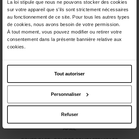
La loi stipule que nous ne pouvons stocker des cookies
Description
sur votre appareil que s’ils sont strictement nécessaires
au fonctionnement de ce site. Pour tous les autres types
de cookies, nous avons besoin de votre permission.
Caractéristiques
À tout moment, vous pouvez modifier ou retirer votre
consentement dans la présente bannière relative aux
cookies.
Avis client
Politique relative aux avis des clients
Vous aimerez peut-être
Tout autoriser
Nouveauté
Vegan
Personnaliser
Refuser
APRIL