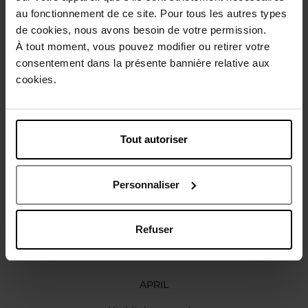
Beschrijving
au fonctionnement de ce site. Pour tous les autres types
de cookies, nous avons besoin de votre permission.
À tout moment, vous pouvez modifier ou retirer votre
Karakteristieken
consentement dans la présente bannière relative aux
cookies.
Review
Beleid inzake klantbeoordelingen
Tout autoriser
Nog iets vergeten ?
Personnaliser
Nieuw
Vegan
Refuser
APRIL