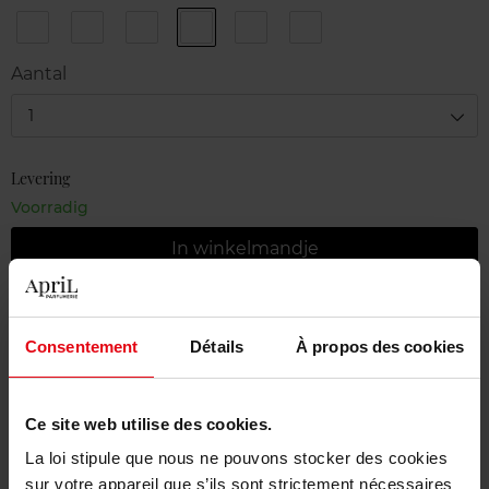
1
2
3
4
5
6
Sun
Golden
Sun
Bikini
Turn
Sex
Kiss
Hour
Bath
Power
me
on
Aantal
on
the
beach
1
Levering
Voorradig
In winkelmandje
Gratis levering bij aankoop van min. 55€
Consentement
Détails
À propos des cookies
Gratis retour in je winkelpunt
Gratis verpakking
Ce site web utilise des cookies.
La loi stipule que nous ne pouvons stocker des cookies
sur votre appareil que s’ils sont strictement nécessaires