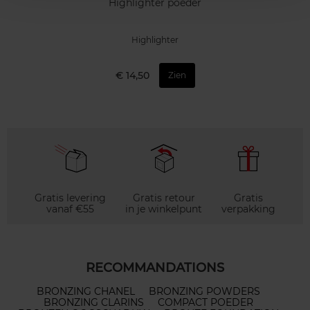
Highlighter poeder
Highlighter
€ 14,50
Zien
Gratis levering
Gratis retour
Gratis
vanaf €55
in je winkelpunt
verpakking
RECOMMANDATIONS
BRONZING CHANEL
BRONZING POWDERS
BRONZING CLARINS
COMPACT POEDER