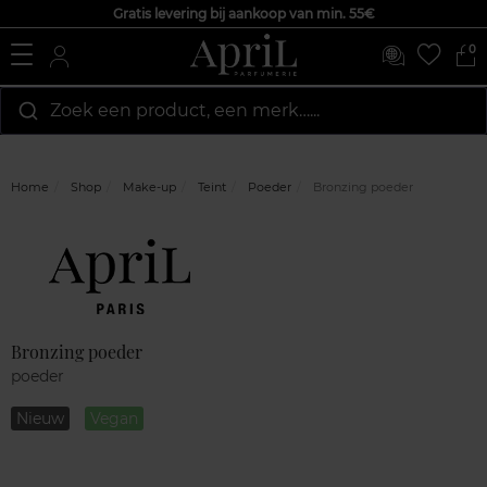
Gratis levering bij aankoop van min. 55€
0
Zoek een product, een merk…...
Home
Shop
Make-up
Teint
Poeder
Bronzing poeder
Marque
Klantenreviews
Bronzing poeder
poeder
Nieuw
Vegan