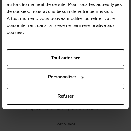
Caractéristiques
au fonctionnement de ce site. Pour tous les autres types
de cookies, nous avons besoin de votre permission.
À tout moment, vous pouvez modifier ou retirer votre
Avis client
Politique relative aux avis des clients
consentement dans la présente bannière relative aux
cookies.
Vous aimerez peut-être
Tout autoriser
Personnaliser
Refuser
APRIL
Applicateur silicone pour fond de teint
Soin Visage