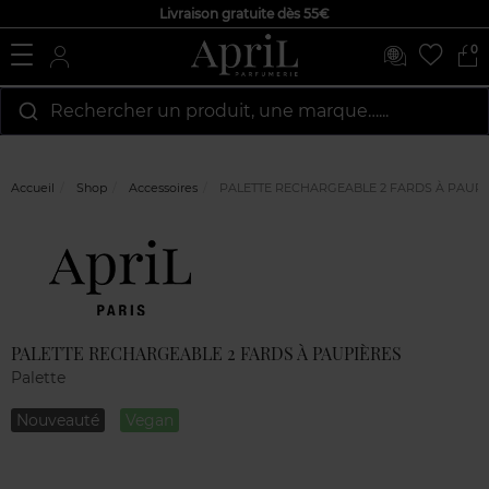
Livraison gratuite dès 55€
0
Rechercher un produit, une marque…...
Accueil
Shop
Accessoires
PALETTE RECHARGEABLE 2 FARDS À PAUPI
Marque
Avis
clients
PALETTE RECHARGEABLE 2 FARDS À PAUPIÈRES
Palette
Nouveauté
Vegan