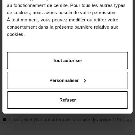
au fonctionnement de ce site. Pour tous les autres types
Horaires d'ouverture
de cookies, nous avons besoin de votre permission.
Lundi
09:30
18:00
À tout moment, vous pouvez modifier ou retirer votre
Mardi
09:30
18:00
consentement dans la présente bannière relative aux
Mercredi
09:30
18:00
cookies.
Jeudi
09:30
18:00
Vendredi
09:30
19:00
Samedi
09:30
18:00
Dimanche
Fermé
Tout autoriser
Choisir ce magasin
Personnaliser
Présentation magasin
Refuser
L'accueil et l'écoute attentive sont une discipline * Prodig