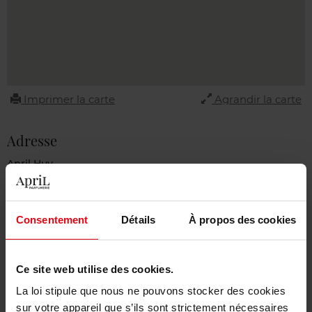
Imprimer la carte
Agrandir la carte
Adresse
April Huy
Avenue du bosquet 38c
4500 HUY
BELGIUM
Consentement
Détails
À propos des cookies
Contact
Ce site web utilise des cookies.
085 84 14 88
contact@april-beauty.be
La loi stipule que nous ne pouvons stocker des cookies
sur votre appareil que s’ils sont strictement nécessaires