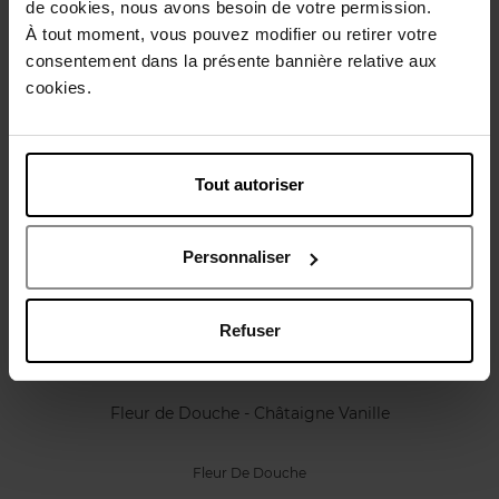
de cookies, nous avons besoin de votre permission.
Caractéristiques
À tout moment, vous pouvez modifier ou retirer votre
consentement dans la présente bannière relative aux
Avis client
Politique relative aux avis des clients
cookies.
Vous aimerez peut-être
Tout autoriser
Personnaliser
Refuser
APRIL
Fleur de Douche - Châtaigne Vanille
Fleur De Douche