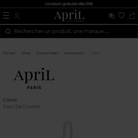
Livraison gratuite dès 55€
0
Rechercher un produit, une marque…...
Accueil
Shop
Corps et bain
Accessoires
Coton
Marque
Avis
clients
Coton
Fleur De Douche