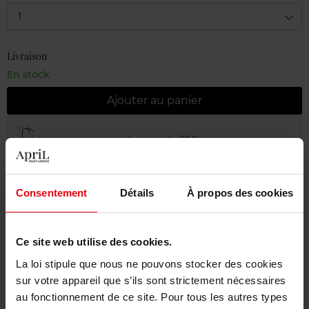
1
Livraison
En stock
Ajouter au panier
Livraison gratuite à partir de 55€
Retour gratuit dans votre magasin
Emballage cadeau offert
Consentement
Détails
À propos des cookies
Ce site web utilise des cookies.
La loi stipule que nous ne pouvons stocker des cookies
Description
sur votre appareil que s’ils sont strictement nécessaires
au fonctionnement de ce site. Pour tous les autres types