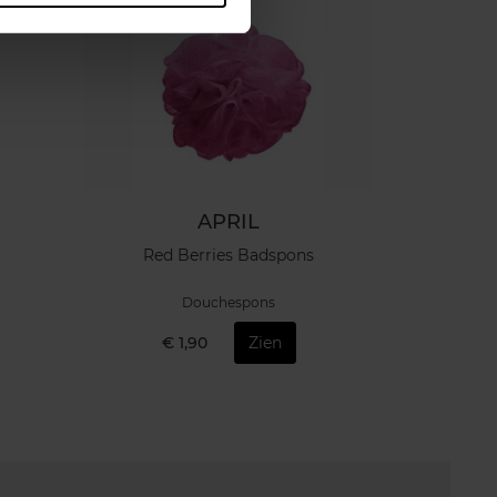
APRIL
Red Berries Badspons
Douchespons
€ 1,90
Zien