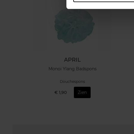
APRIL
Monoi Ylang Badspons
Douchespons
€ 1,90
Zien