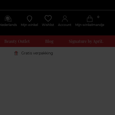
0
Nederlands
Mijn winkel
Wishlist
Account
Mijn winkelmandje
Beauty Outlet
Blog
Signature by ApriL
Gratis verpakking
Klantenreviews