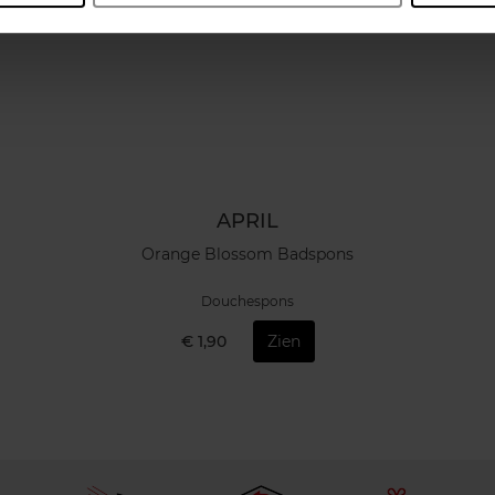
APRIL
Orange Blossom Badspons
Douchespons
€ 1,90
Zien