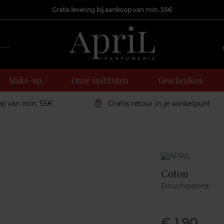
Gratis levering bij aankoop van min. 55€
Make-up
Onze instituten
Geschenken
op van min. 55€
Gratis retour in je winkelpunt
Marque
Coton
Douchespons
€ 1,90