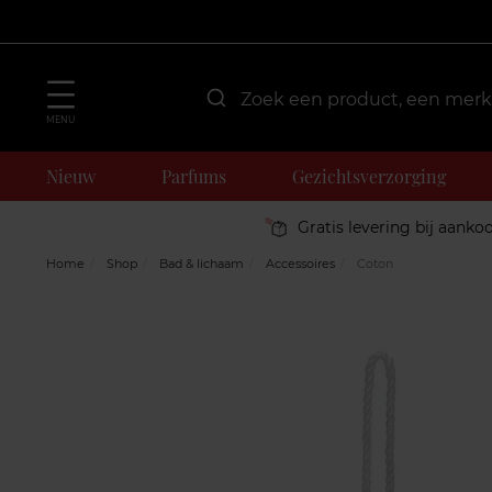
MENU
Nieuw
Parfums
Gezichtsverzorging
Gratis levering bij aanko
Home
Shop
Bad & lichaam
Accessoires
Coton