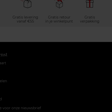
Gratis levering
Gratis retour
Gratis
vanaf €55
in je winkelpunt
verpakking
enst
aart
elen
d
je voor onze nieuwsbrief