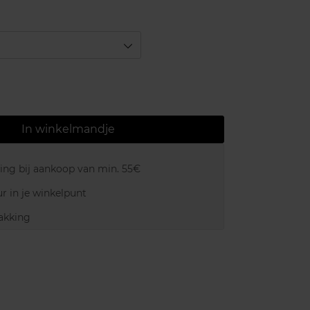
In winkelmandje
ring bij aankoop van min. 55€
r in je winkelpunt
akking