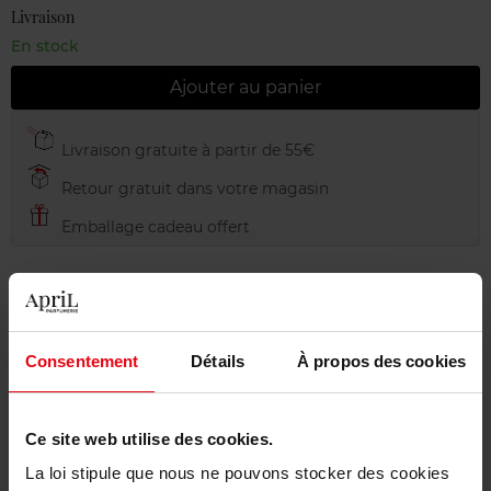
Livraison
En stock
Ajouter au panier
Livraison gratuite à partir de 55€
Retour gratuit dans votre magasin
Emballage cadeau offert
Description
Consentement
Détails
À propos des cookies
Conseil d'utilisation
Ce site web utilise des cookies.
La loi stipule que nous ne pouvons stocker des cookies