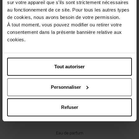
sur votre appareil que s’ils sont strictement nécessaires
Caractéristiques
au fonctionnement de ce site. Pour tous les autres types
de cookies, nous avons besoin de votre permission.
Avis client
À tout moment, vous pouvez modifier ou retirer votre
Politique relative aux avis des clients
consentement dans la présente bannière relative aux
cookies.
Vous aimerez peut-être
Tout autoriser
Personnaliser
ANNAYAKE
Refuser
KOGAÏ FOR HER
Eau de parfum