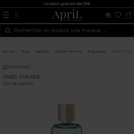
Livraison gratuite dès 55€
0
Rechercher un produit, une marque…...
Accueil
Shop
Parfums
Parfum Femme
Fragrances
OMIZU FOR 
Marque
Avis
clients
OMIZU FOR HER
Eau de parfum