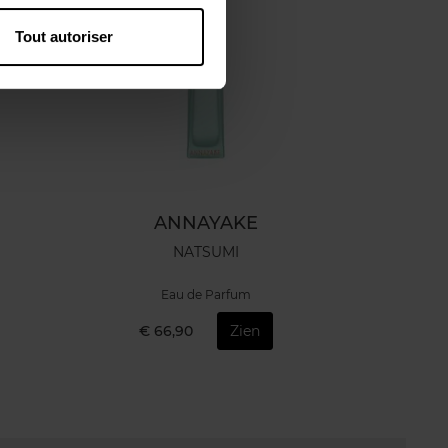
Tout autoriser
ANNAYAKE
NATSUMI
Eau de Parfum
€ 66,90
Zien