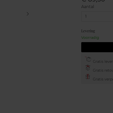
Aantal
1
Levering
Voorradig
Gratis leve
Gratis retou
Gratis verp