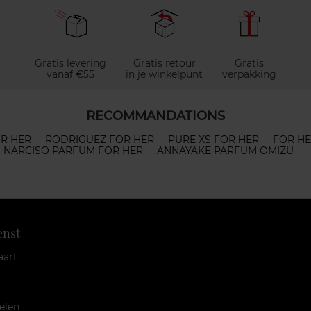
Gratis levering
Gratis retour
Gratis
vanaf €55
in je winkelpunt
verpakking
RECOMMANDATIONS
R HER
RODRIGUEZ FOR HER
PURE XS FOR HER
FOR H
NARCISO PARFUM FOR HER
ANNAYAKE PARFUM OMIZU
enst
aart
elen