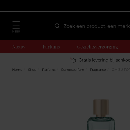
MENU
Nieuw
Parfums
Gezichtsverzorging
Gratis levering bij aanko
Home
Shop
Parfums
Damesparfum
Fragrance
OMIZU FO