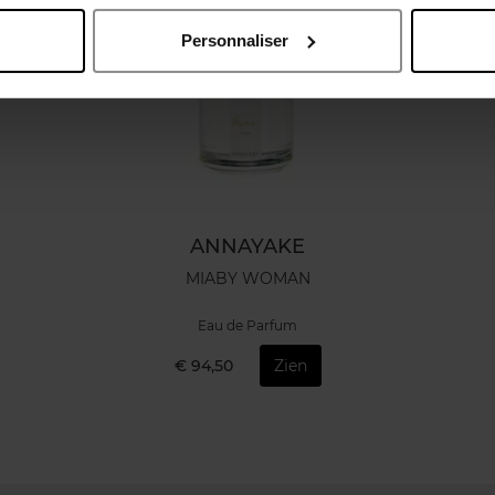
Personnaliser
ANNAYAKE
MIABY WOMAN
Eau de Parfum
€ 94,50
Zien