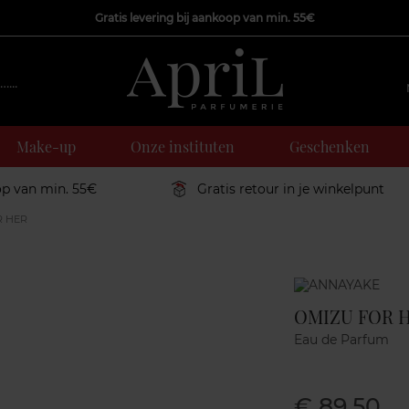
Gratis levering bij aankoop van min. 55€
Make-up
Onze instituten
Geschenken
op van min. 55€
Gratis retour in je winkelpunt
R HER
Marque
OMIZU FOR 
Eau de Parfum
€ 89,50