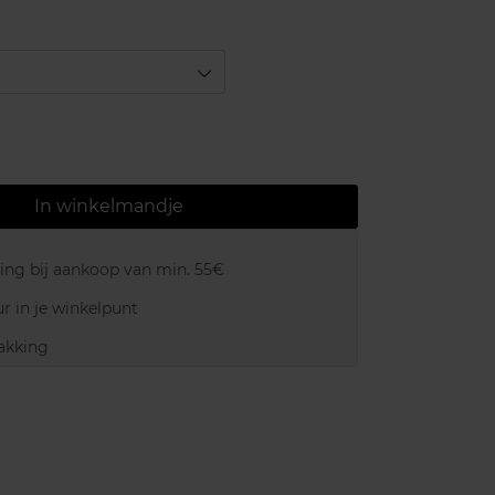
In winkelmandje
ring bij aankoop van min. 55€
r in je winkelpunt
akking