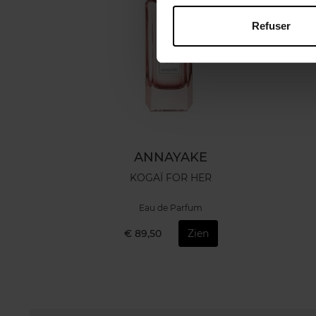
Refuser
ANNAYAKE
KOGAÏ FOR HER
Eau de Parfum
€ 89,50
Zien