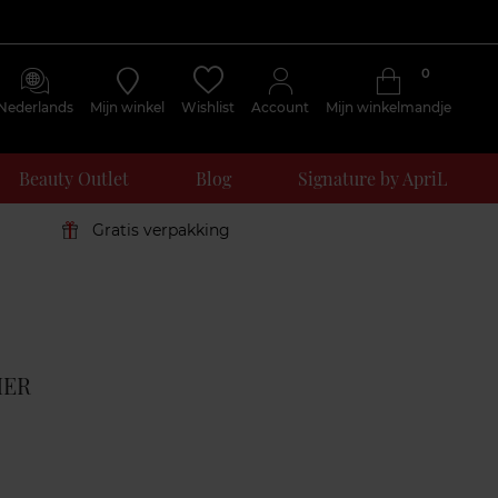
0
Nederlands
Mijn winkel
Wishlist
Account
Mijn winkelmandje
Beauty Outlet
Blog
Signature by ApriL
Gratis verpakking
Klantenreviews
HER