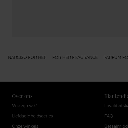
NARCISO FOR HER
FOR HER FRAGRANCE
PARFUM FO
Over ons
Klantendi
Wie zijn we?
Loyaliteitsk
Liefdadigheidsacties
FAQ
Onze winkels
Betaalmidd