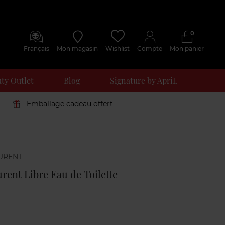
0
Français
Mon magasin
Wishlist
Compte
Mon panier
ty Outlet
Blog
Signature by ApriL
Emballage cadeau offert
Avis
clients
rent Libre Eau de Toilette