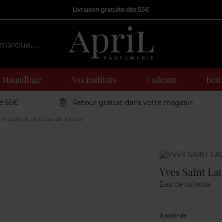
Livraison gratuite dès 55€
Maquillage
Nos instituts
Cadeaux
Beau
de 55€
Retour gratuit dans votre magasin
nt Laurent Libre Eau de Toilette
Marque
Yves Saint Lau
Eau de toilette
À partir de