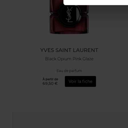
YVES SAINT LAURENT
Black Opium Pink Glaze
Eau de parfum
À partir de
Voir la fiche
69,50 €