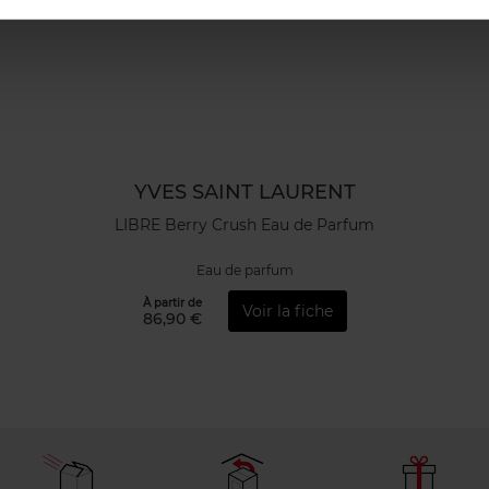
YVES SAINT LAURENT
LIBRE Berry Crush Eau de Parfum
Eau de parfum
À partir de
Voir la fiche
86,90 €