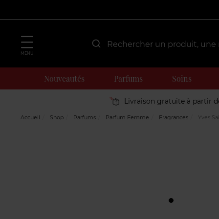
MENU
Nouveautés
Parfums
Soins
Livraison gratuite à partir 
Accueil
Shop
Parfums
Parfum Femme
Fragrances
Yves Sai