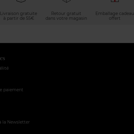
Livraison gratuite
Retour gratuit
Emballage cadeau
à partir de 55€
dans votre magasin
offert
es
élité
e paiement
à la Newsletter