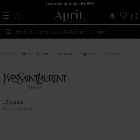
Livraison gratuite dès 55€
0
Rechercher un produit, une marque…...
Accueil
Shop
Parfums
Homme
Fragrances
L’Homme
Marque
Avis
clients
L’Homme
Eau de toilette