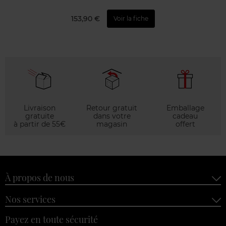
153,90 €
Voir la fiche
Livraison
Retour gratuit
Emballage
gratuite
dans votre
cadeau
à partir de 55€
magasin
offert
À propos de nous
Nos services
Payez en toute sécurité