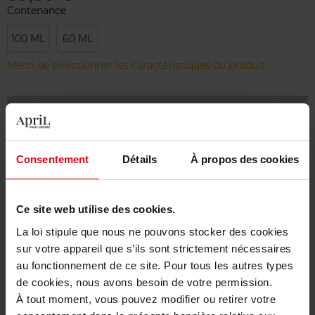
Contenance
100 ML
60 ML
Merci de sélectionner les caractéristiques du produit.
Ajouter
Livraison gratuite à partir de 55€
Consentement
Détails
À propos des cookies
Retour gratuit dans votre magasin
Emballage cadeau offert
Ce site web utilise des cookies.
La loi stipule que nous ne pouvons stocker des cookies
sur votre appareil que s’ils sont strictement nécessaires
au fonctionnement de ce site. Pour tous les autres types
Description
de cookies, nous avons besoin de votre permission.
À tout moment, vous pouvez modifier ou retirer votre