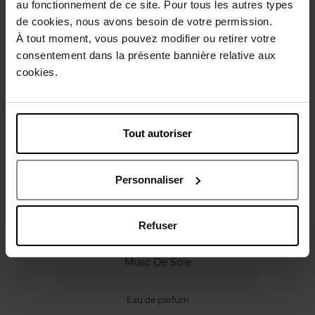
au fonctionnement de ce site. Pour tous les autres types
Caractéristiques
de cookies, nous avons besoin de votre permission.
À tout moment, vous pouvez modifier ou retirer votre
Avis client
consentement dans la présente bannière relative aux
Politique relative aux avis des clients
cookies.
Vous aimerez peut-être
Tout autoriser
Personnaliser
Refuser
VAN CLEEF & ARPELS
Musc De Soie
Eau de parfum