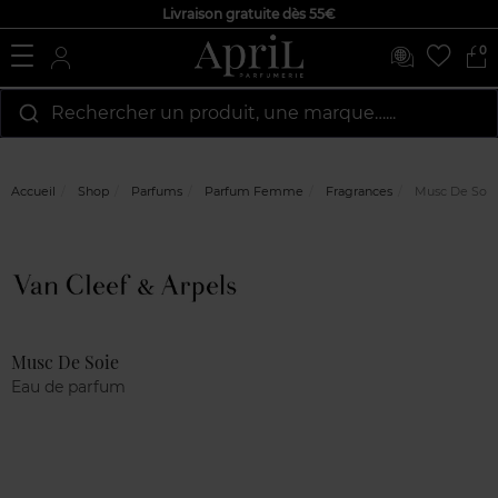
Livraison gratuite dès 55€
0
Rechercher un produit, une marque…...
Accueil
Shop
Parfums
Parfum Femme
Fragrances
Musc De Soie
Marque
Avis
clients
Musc De Soie
Eau de parfum