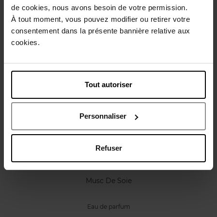
Caractéristiques
de cookies, nous avons besoin de votre permission.
À tout moment, vous pouvez modifier ou retirer votre
consentement dans la présente bannière relative aux
Avis client
Politique relative aux avis des clients
cookies.
Vous aimerez peut-être
Tout autoriser
Personnaliser
Refuser
VAN CLEEF & ARPELS
Musc De Soie
Eau de parfum