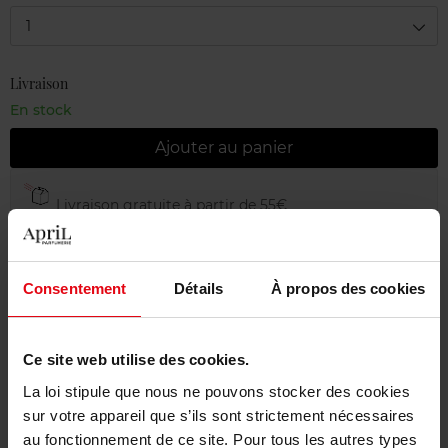
1
Livraison
En stock
Ajouter au panier
Livraison gratuite à partir de 55€
Retour gratuit dans votre magasin
Emballage cadeau offert
Consentement
Détails
À propos des cookies
Ce site web utilise des cookies.
Description
La loi stipule que nous ne pouvons stocker des cookies
sur votre appareil que s’ils sont strictement nécessaires
au fonctionnement de ce site. Pour tous les autres types