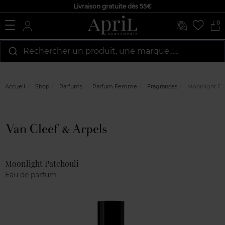
Livraison gratuite dès 55€
0
Rechercher un produit, une marque…...
Accueil
Shop
Parfums
Parfum Femme
Fragrances
Moonlight Pat
Marque
Avis
clients
Moonlight Patchouli
Eau de parfum