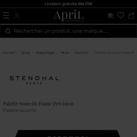
Livraison gratuite dès 55€
0
Rechercher un produit, une marque…...
Accueil
Shop
Maquillage
Yeux
Sourcils
Palette Sourcils Haute Pré
Marque
Avis
clients
Palette Sourcils Haute Précision
Palette sourcils