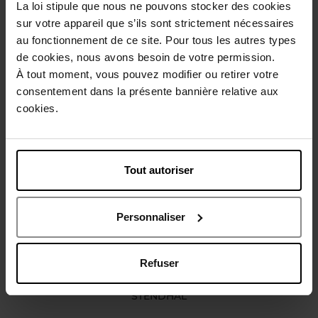
La loi stipule que nous ne pouvons stocker des cookies
Conseil d'utilisation
sur votre appareil que s’ils sont strictement nécessaires
au fonctionnement de ce site. Pour tous les autres types
de cookies, nous avons besoin de votre permission.
Caractéristiques
À tout moment, vous pouvez modifier ou retirer votre
consentement dans la présente bannière relative aux
cookies.
Avis client
Politique relative aux avis des clients
Vous aimerez peut-être
Tout autoriser
Personnaliser
Refuser
STENDHAL