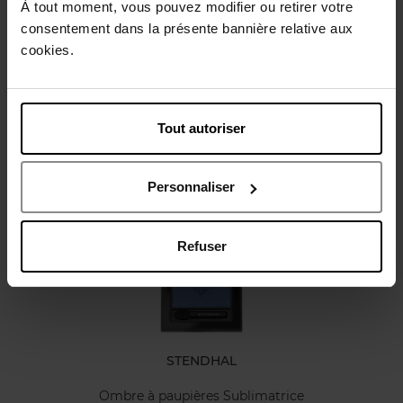
Conseil d'utilisation
À tout moment, vous pouvez modifier ou retirer votre
consentement dans la présente bannière relative aux
cookies.
Caractéristiques
Avis client
Tout autoriser
Vous aimerez peut-être
Personnaliser
Refuser
STENDHAL
Ombre à paupières Sublimatrice