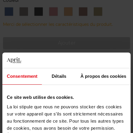
Couleur
500
501
502
503
504
505
506
-
-
-
-
-
-
-
Saphir
Platine
Graphite
Quartz
Or
Bronze
Vert
Merci de sélectionner les caractéristiques du produit.
Rose
Champagne
Antique
Mordoré
Ajouter
Livraison gratuite à partir de 55€
Retour gratuit dans votre magasin
Consentement
Détails
À propos des cookies
Emballage cadeau offert
Ce site web utilise des cookies.
La loi stipule que nous ne pouvons stocker des cookies
sur votre appareil que s’ils sont strictement nécessaires
Description
au fonctionnement de ce site. Pour tous les autres types
de cookies, nous avons besoin de votre permission.