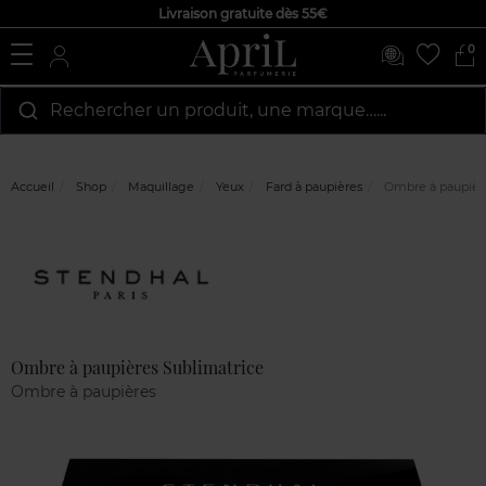
Livraison gratuite dès 55€
0
Rechercher un produit, une marque…...
Accueil
Shop
Maquillage
Yeux
Fard à paupières
Ombre à paupière
Marque
Avis
clients
Ombre à paupières Sublimatrice
Ombre à paupières