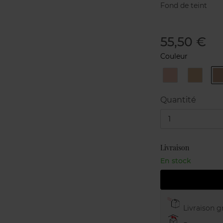
Fond de teint
55,50 €
Couleur
310
320
-
-
-
Porcelaine
Sable
r
Quantité
1
Livraison
En stock
Livraison gr