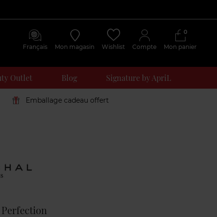
0
Français
Mon magasin
Wishlist
Compte
Mon panier
ty Outlet
Blog
Signature by ApriL
Emballage cadeau offert
Avis
clients
 Perfection