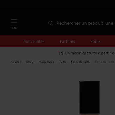
MENU
Nouveautés
Parfums
Soins
Livraison gratuite à partir 
Accueil
Shop
Maquillage
Teint
Fond de teint
Fond de Teint 