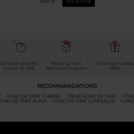
52,90 €
Voir la fiche
Livraison gratuite
Retour gratuit
Emballage cadeau
à partir de 55€
dans votre magasin
offert
RECOMMANDATIONS
T
FOND DE TEINT CLARINS
CREME FOND DE TEINT
FOND
FOND DE TEINT BLACK
FOND DE TEINT CONCEALER
FOND 