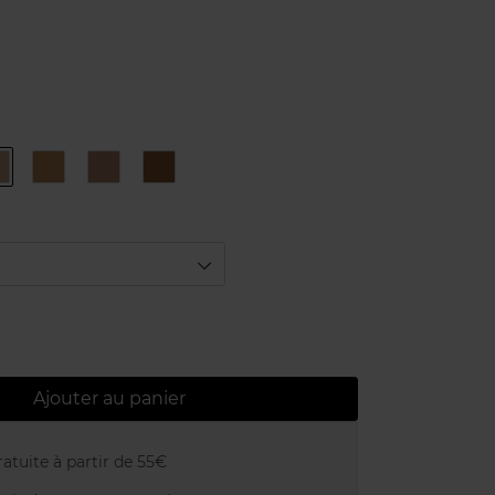
330
331
340
350
-
-
-
Ambre
Ambre
Miel
Santal
osé
Ajouter au panier
atuite à partir de 55€