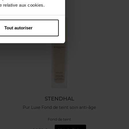
 relative aux cookies.
Tout autoriser
STENDHAL
Pur Luxe Fond de teint soin anti-âge
Fond de teint