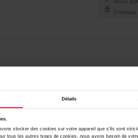
Retour grat
Emballage c
Détails
vis des clients
ies.
uvons stocker des cookies sur votre appareil que s’ils sont stri
Vous aimerez peut-être
our tous les autres types de cookies, nous avons besoin de votr