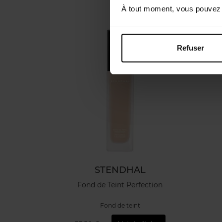
À tout moment, vous pouvez m
Refuser
STENDHAL
Fond de Teint Perfection
Fond de teint