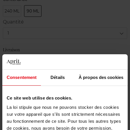
240 ML
90 ML
Quantité
1
Livraison
En stock
Ajouter au panier
Consentement
Détails
À propos des cookies
Livraison gratuite à partir de 55€
Retour gratuit dans votre magasin
Ce site web utilise des cookies.
Emballage cadeau offert
La loi stipule que nous ne pouvons stocker des cookies
sur votre appareil que s’ils sont strictement nécessaires
au fonctionnement de ce site. Pour tous les autres types
de cookies, nous avons besoin de votre permission.