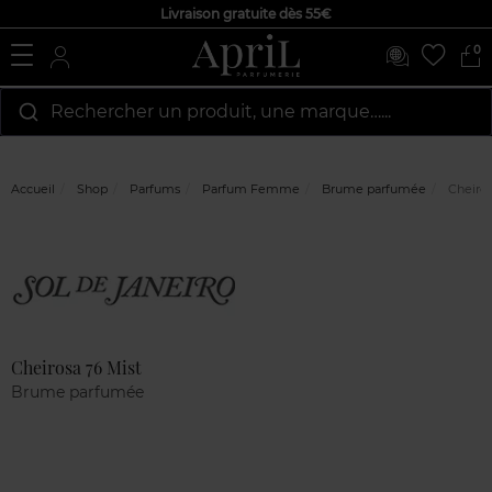
Livraison gratuite dès 55€
0
Rechercher un produit, une marque…...
Accueil
Shop
Parfums
Parfum Femme
Brume parfumée
Cheiros
Marque
Avis
clients
Cheirosa 76 Mist
Brume parfumée