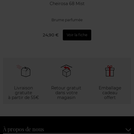
Cheirosa 68 Mist
Brume parfumée
24,90 €
Voir la fiche
Livraison
Retour gratuit
Emballage
gratuite
dans votre
cadeau
à partir de 55€
magasin
offert
À propos de nous