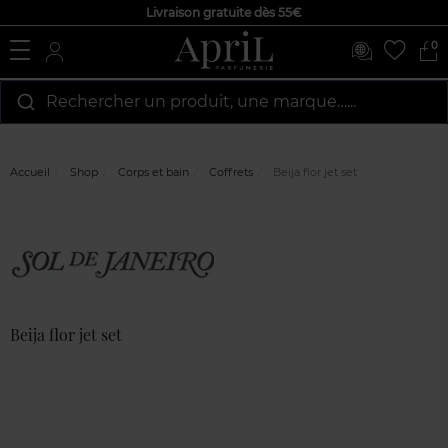
Livraison gratuite dès 55€
0
Rechercher un produit, une marque…...
Accueil
Shop
Corps et bain
Coffrets
Beija flor jet set
Marque
Avis
clients
Beija flor jet set