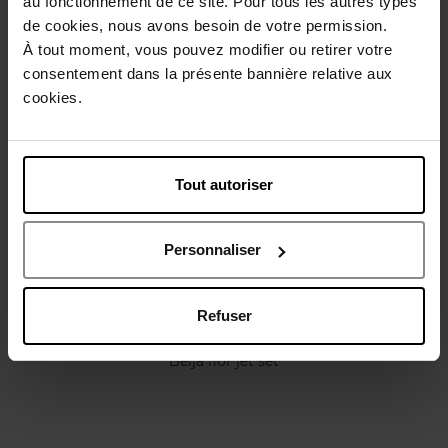
Caractéristiques
au fonctionnement de ce site. Pour tous les autres types
de cookies, nous avons besoin de votre permission.
À tout moment, vous pouvez modifier ou retirer votre
Avis client
Politique relative aux avis des clients
consentement dans la présente bannière relative aux
cookies.
Vous aimerez peut-être
Tout autoriser
Personnaliser
Refuser
SOL DE JANEIRO
Beija flor jet set