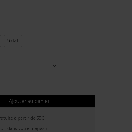
50 ML
Ajouter au panier
atuite à partir de 55€
uit dans votre magasin