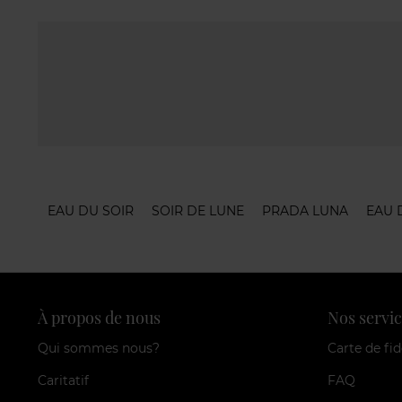
EAU DU SOIR
SOIR DE LUNE
PRADA LUNA
EAU 
À propos de nous
Nos servic
Qui sommes nous?
Carte de fid
Caritatif
FAQ