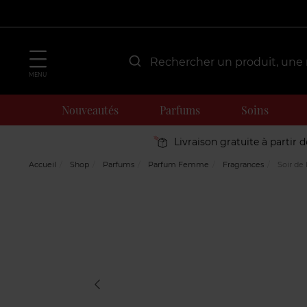
MENU
Nouveautés
Parfums
Soins
Livraison gratuite à partir 
Accueil
Shop
Parfums
Parfum Femme
Fragrances
Soir de