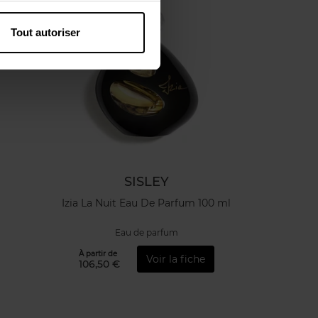
Tout autoriser
SISLEY
Izia La Nuit Eau De Parfum 100 ml
Eau de parfum
À partir de
Voir la fiche
106,50 €