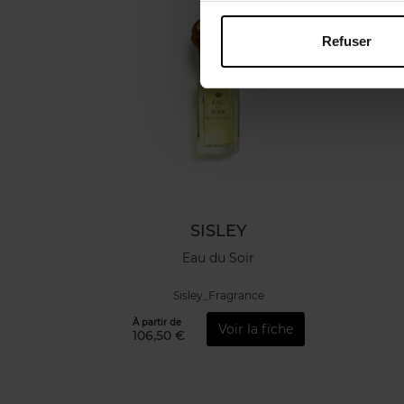
Refuser
SISLEY
Eau du Soir
Sisley_Fragrance
À partir de
Voir la fiche
106,50 €