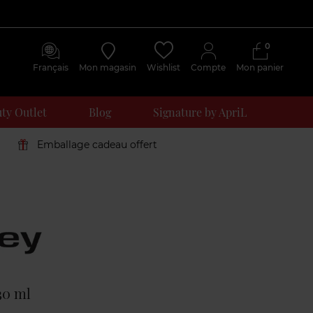
0
Français
Mon magasin
Wishlist
Compte
Mon panier
ty Outlet
Blog
Signature by ApriL
Emballage cadeau offert
Avis
clients
30 ml