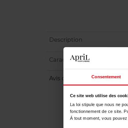
Description
Caractéristiques
Consentement
Avis client
Politique relative aux a
Ce site web utilise des cook
La loi stipule que nous ne po
fonctionnement de ce site. P
À tout moment, vous pouvez m