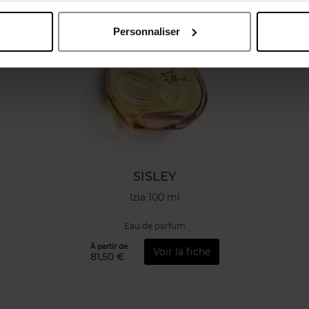
Personnaliser
SISLEY
Izia 100 ml
Eau de parfum
À partir de
Voir la fiche
81,50 €