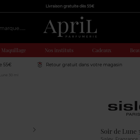
Livraison gratuite dès 55€
Maquillage
Nos instituts
Cadeaux
Beau
de 55€
Retour gratuit dans votre magasin
 Lune 30 ml
Marque
Soir de Lune 
Sisley_Fragrance