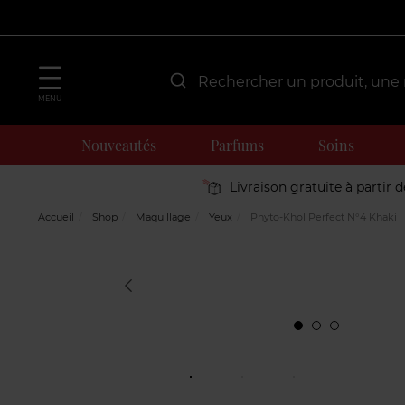
MENU
Nouveautés
Parfums
Soins
Livraison gratuite à partir 
Accueil
Shop
Maquillage
Yeux
Phyto-Khol Perfect N°4 Khaki