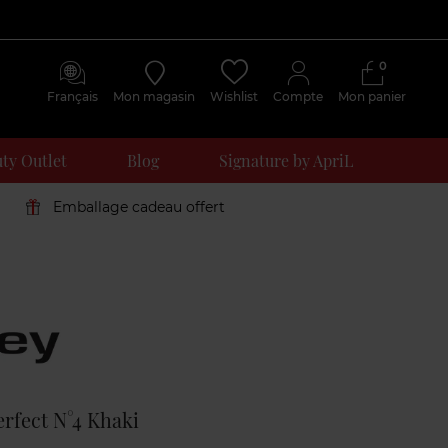
0
Français
Mon magasin
Wishlist
Compte
Mon panier
ty Outlet
Blog
Signature by ApriL
Emballage cadeau offert
Avis
clients
rfect N°4 Khaki