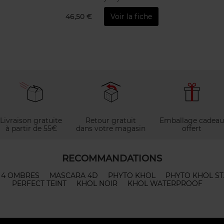
46,50 €
Voir la fiche
Livraison gratuite
Retour gratuit
Emballage cadeau
à partir de 55€
dans votre magasin
offert
RECOMMANDATIONS
 4 OMBRES
MASCARA 4D
PHYTO KHOL
PHYTO KHOL S
PERFECT TEINT
KHOL NOIR
KHOL WATERPROOF