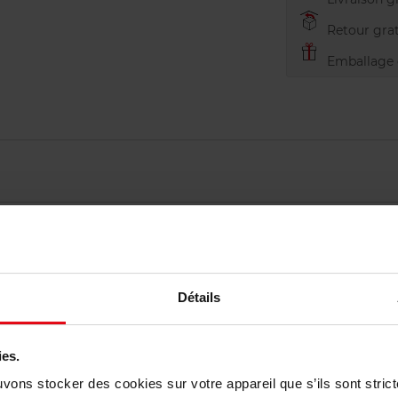
Retour grat
Emballage c
Détails
vis des clients
ies.
uvons stocker des cookies sur votre appareil que s’ils sont stri