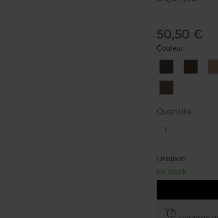
50,50 €
Couleur
1
10
Black
Ebony
9
Deep
Jungle
Quantité
1
Livraison
En stock
Livraison gr