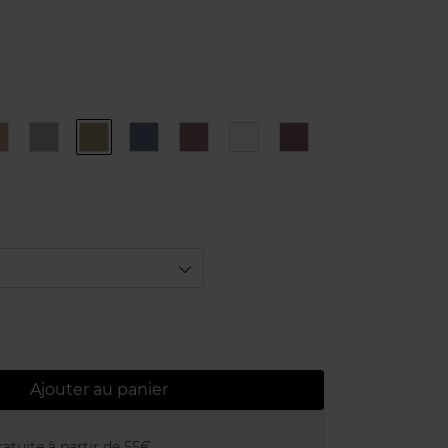
2
3
4
5
6
7
8
Brown
Steel
Khaki
Navy
Plum
Snow
Purple
Ajouter au panier
atuite à partir de 55€