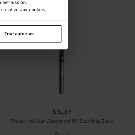
e permission.
 relative aux cookies.
Tout autoriser
SISLEY
Phyto-Khol Star Waterproof N°1 Sparkling Black
Eyeliner