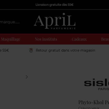
Livraison gratuite dès 55€
Maquillage
Nos instituts
Cadeaux
Beau
de 55€
Retour gratuit dans votre magasin
Marque
Phyto-Khol Pe
Crayon yeux