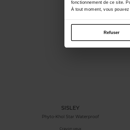
fonctionnement de ce site. P
À tout moment, vous pouvez m
Refuser
SISLEY
Phyto-Khol Star Waterproof
Crayon yeux