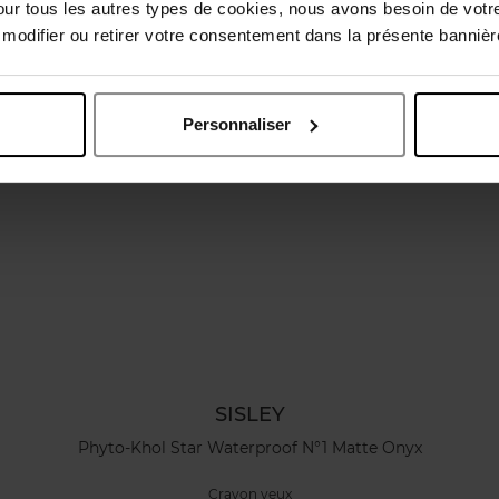
Vous aimerez peut-être
our tous les autres types de cookies, nous avons besoin de votr
odifier ou retirer votre consentement dans la présente bannière
Personnaliser
SISLEY
Phyto-Khol Star Waterproof N°1 Matte Onyx
Crayon yeux