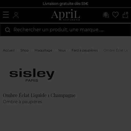
Livraison gratuite dès 55€
0
Rechercher un produit, une marque…...
Accueil
Shop
Maquillage
Yeux
Fard à paupières
Ombre Éclat Liq
Marque
Avis
clients
Ombre Éclat Liquide 1 Champagne
Ombre à paupières