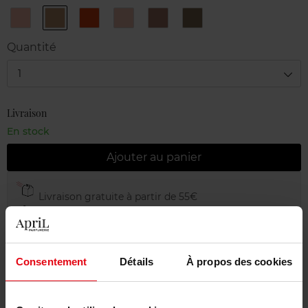
BRONZE
CHAMPAGNE
Copper
CORAL
PINK
WILD
GOLD
Quantité
1
Livraison
En stock
Ajouter au panier
Livraison gratuite à partir de 55€
Retour gratuit dans votre magasin
Emballage cadeau offert
Consentement
Détails
À propos des cookies