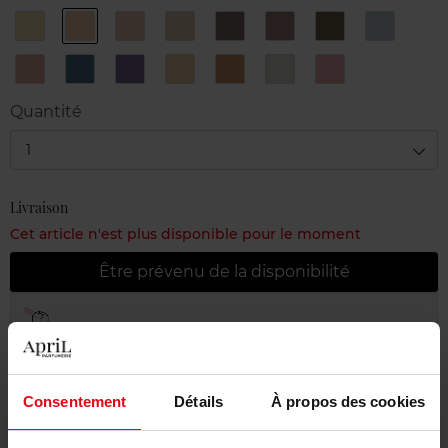
10
11
12
13
15
20
25
30
Silky
Mat
Silky
Silky
Mat
Silky
Metallic
Silky
Cream
Nude
Rose
Sand
Taupe
Chestnut
Khaki
Sky
32
33
34
40
41
42
N°31
Silky
Metallic
Sparkling
Glow
Glow
Glow
Metallic
Coral
Jean
Purple
Pearl
Gold
Silver
Pink
Quantité
1
Livraison
Cet article n'est plus disponible pour le moment
Être prévenu de la disponibilité
Livraison gratuite à partir de 55€
Retour gratuit dans votre magasin
Emballage cadeau offert
Consentement
Détails
À propos des cookies