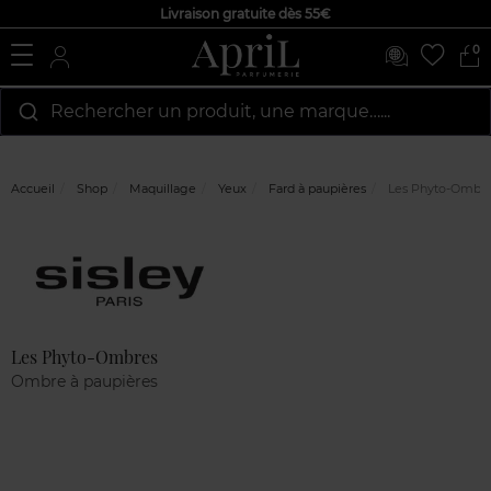
Livraison gratuite dès 55€
0
Rechercher un produit, une marque…...
Accueil
Shop
Maquillage
Yeux
Fard à paupières
Les Phyto-Ombr
Marque
Avis
clients
Les Phyto-Ombres
Ombre à paupières