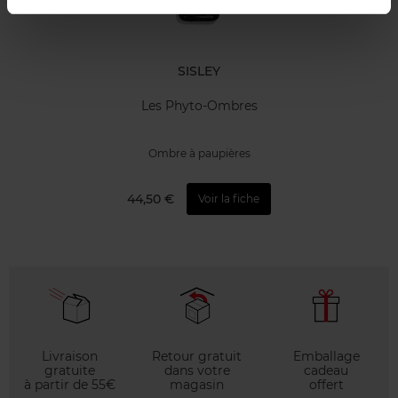
SISLEY
Les Phyto-Ombres
Ombre à paupières
44,50 €
Voir la fiche
Livraison
Retour gratuit
Emballage
gratuite
dans votre
cadeau
à partir de 55€
magasin
offert