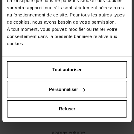
La loi stipule que nous ne pouvons stocker des cookies
Conseil d'utilisation
sur votre appareil que s’ils sont strictement nécessaires
au fonctionnement de ce site. Pour tous les autres types
de cookies, nous avons besoin de votre permission.
Caractéristiques
À tout moment, vous pouvez modifier ou retirer votre
consentement dans la présente bannière relative aux
Avis client
cookies.
Politique relative aux avis des clients
Vous aimerez peut-être
Tout autoriser
Personnaliser
Refuser
SISLEY
Le Spray Volume