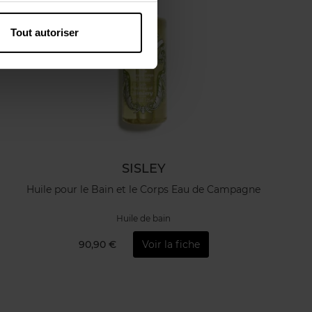
Tout autoriser
SISLEY
Huile pour le Bain et le Corps Eau de Campagne
Huile de bain
90,90 €
Voir la fiche