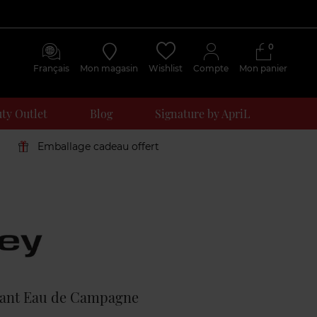
0
Français
Mon magasin
Wishlist
Compte
Mon panier
ty Outlet
Blog
Signature by ApriL
Emballage cadeau offert
Avis
clients
tant Eau de Campagne