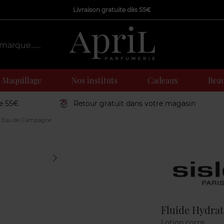
Livraison gratuite dès 55€
Maquillage
Nos instituts
Cadeaux
Beau
de 55€
Retour gratuit dans votre magasin
t Eau de Campagne
Marque
Fluide Hydra
Lotion corps