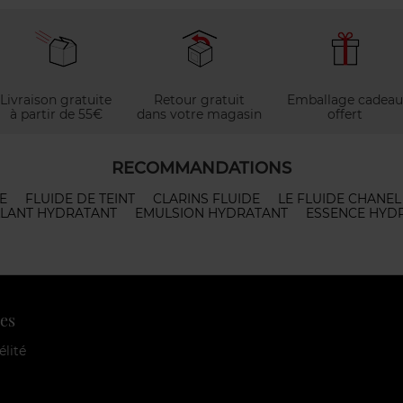
Livraison gratuite
Retour gratuit
Emballage cadeau
à partir de 55€
dans votre magasin
offert
RECOMMANDATIONS
E
FLUIDE DE TEINT
CLARINS FLUIDE
LE FLUIDE CHANEL
LANT HYDRATANT
EMULSION HYDRATANT
ESSENCE HYD
es
élité