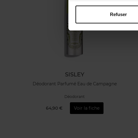
Refuser
SISLEY
Déodorant Parfumé Eau de Campagne
Déodorant
64,90 €
Voir la fiche