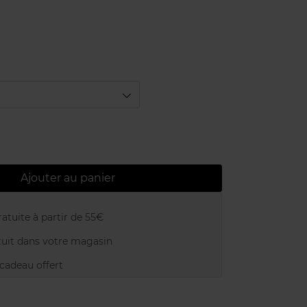
Ajouter au panier
atuite à partir de 55€
uit dans votre magasin
adeau offert