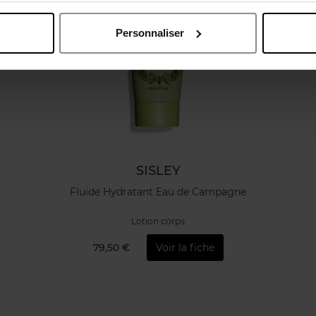
Personnaliser
SISLEY
Fluide Hydratant Eau de Campagne
Lotion corps
79,50 €
Voir la fiche