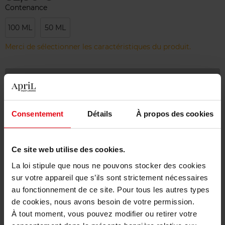
Contenance
100 ML
50 ML
Merci de sélectionner les caractéristiques du produit.
Ajouter
Livraison gratuite à partir de 55€
Consentement
Détails
À propos des cookies
Retour gratuit dans votre magasin
Emballage cadeau offert
Ce site web utilise des cookies.
La loi stipule que nous ne pouvons stocker des cookies
sur votre appareil que s’ils sont strictement nécessaires
au fonctionnement de ce site. Pour tous les autres types
Description
de cookies, nous avons besoin de votre permission.
À tout moment, vous pouvez modifier ou retirer votre