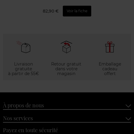
82,90 €
Voir la fiche
Livraison
Retour gratuit
Emballage
gratuite
dans votre
cadeau
à partir de 55€
magasin
offert
À propos de nous
Nos services
Payez en toute sécurité