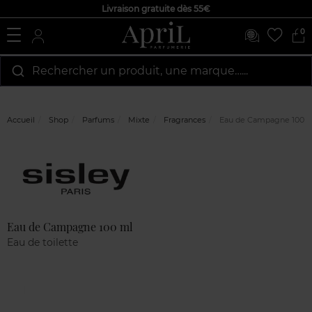
Livraison gratuite dès 55€
0
Rechercher un produit, une marque…...
Accueil
Shop
Parfums
Mixte
Fragrances
Eau de Campagne 100 
Marque
Avis
clients
Eau de Campagne 100 ml
Eau de toilette