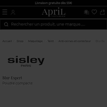
Livraison gratuite dès 55€
0
Rechercher un produit, une marque…...
Accueil
Shop
Maquillage
Teint
Anti-cernes et correcteur
Blur Exp
Marque
Avis
clients
Blur Expert
Poudre compacte