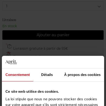
1
Livraison
En stock
Ajouter au panier
Livraison gratuite à partir de 55€
Retour gratuit dans votre magasin
Emballage cadeau offert
Consentement
Détails
À propos des cookies
Ce site web utilise des cookies.
Description
La loi stipule que nous ne pouvons stocker des cookies
sur votre appareil que s’ils sont strictement nécessaires