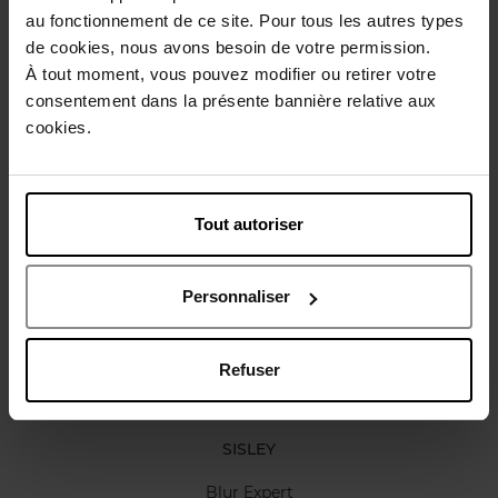
Conseil d'utilisation
au fonctionnement de ce site. Pour tous les autres types
de cookies, nous avons besoin de votre permission.
À tout moment, vous pouvez modifier ou retirer votre
Caractéristiques
consentement dans la présente bannière relative aux
cookies.
Avis client
Politique relative aux avis des clients
Tout autoriser
Vous aimerez peut-être
Personnaliser
Refuser
SISLEY
Blur Expert