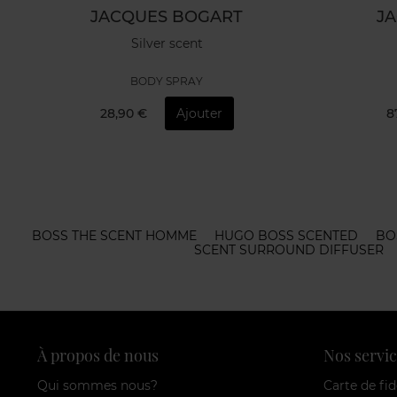
JACQUES BOGART
J
Silver scent
BODY SPRAY
28,90 €
Ajouter
8
BOSS THE SCENT HOMME
HUGO BOSS SCENTED
BO
SCENT SURROUND DIFFUSER
À propos de nous
Nos servic
Qui sommes nous?
Carte de fid