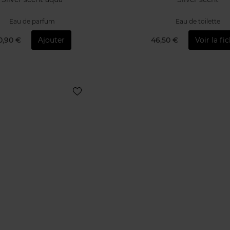
Eau de parfum
Eau de toilette
0,90 €
Ajouter
46,50 €
Voir la fi