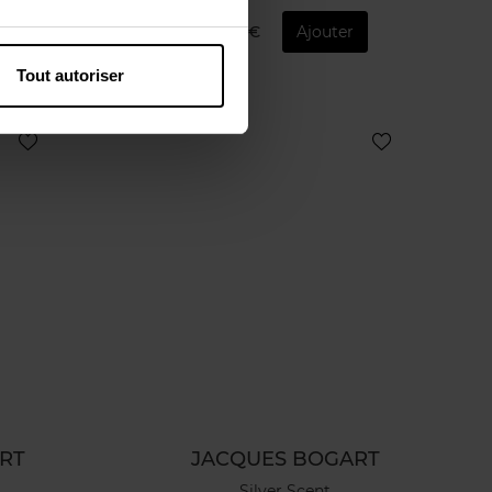
che
28,90 €
Ajouter
Tout autoriser
RT
JACQUES BOGART
Silver Scent