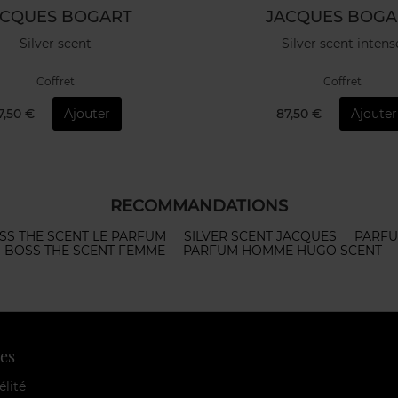
ACQUES BOGART
JACQUES BOGA
Silver scent
Silver scent intens
Coffret
Coffret
7,50 €
Ajouter
87,50 €
Ajouter
RECOMMANDATIONS
SS THE SCENT LE PARFUM
SILVER SCENT JACQUES
PARFU
BOSS THE SCENT FEMME
PARFUM HOMME HUGO SCENT
es
élité