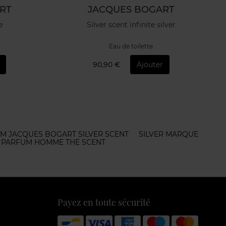
RT
JACQUES BOGART
e
Silver scent infinite silver
Eau de toilette
90,90 €
Ajouter
M JACQUES BOGART SILVER SCENT
SILVER MARQUE
PARFUM HOMME THE SCENT
Payez en toute sécurité