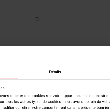
Détails
ies.
ACQUES BOGART
JACQUES BOGA
uvons stocker des cookies sur votre appareil que s’ils sont stri
Silver scent
Silver scent intens
our tous les autres types de cookies, nous avons besoin de votr
odifier ou retirer votre consentement dans la présente bannière
Eau de toilette
Eau de toilette