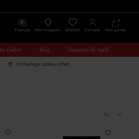
0
Français
Mon magasin
Wishlist
Compte
Mon panier
ty Outlet
Blog
Signature by ApriL
Emballage cadeau offert
Tri