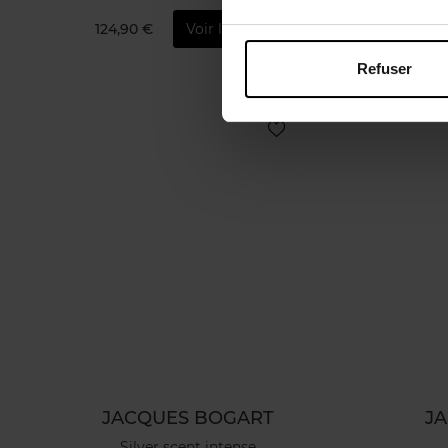
124,90 €
Voir la fiche
84,
Refuser
JACQUES BOGART
J
Silver scent intense