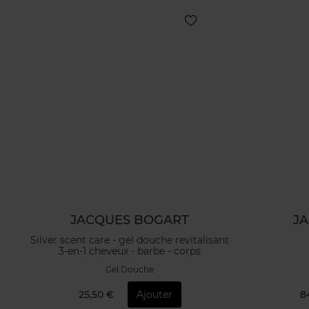
JACQUES BOGART
J
Silver scent care - gel douche revitalisant
3-en-1 cheveux - barbe - corps
Gel Douche
25,50 €
Ajouter
8