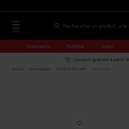
MENU
Nouveautés
Parfums
Soins
Livraison gratuite à partir 
Accueil
Nos marques
JACQUES BOGART
Silver Scent