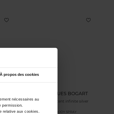
À propos des cookies
RT
JACQUES BOGART
ctement nécessaires au
e
Silver scent infinite silver
e permission.
 relative aux cookies.
BODY SPRAY