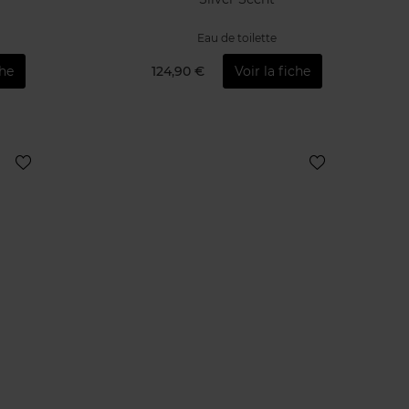
Eau de toilette
che
124,90 €
Voir la fiche