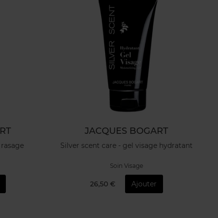
RT
JACQUES BOGART
e rasage
Silver scent care - gel visage hydratant
Soin Visage
26,50 €
Ajouter