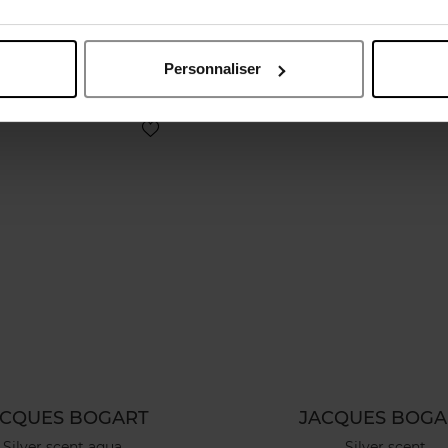
50 €
Voir la fiche
84,50 €
Voir la fi
Personnaliser
ACQUES BOGART
JACQUES BOGA
Silver scent aqua
Silver scent