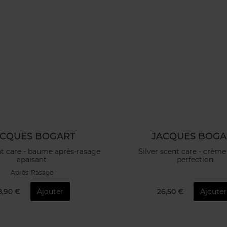
ACQUES BOGART
JACQUES BOGA
nt care - baume après-rasage
Silver scent care - crèm
apaisant
perfection
Après-Rasage
8,90 €
Ajouter
26,50 €
Ajouter