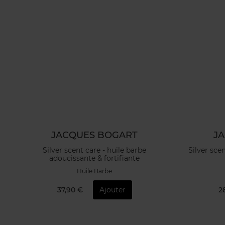
JACQUES BOGART
J
Silver scent care - huile barbe
Silver sce
adoucissante & fortifiante
Huile Barbe
37,90 €
Ajouter
2