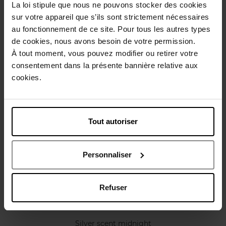
La loi stipule que nous ne pouvons stocker des cookies
Conseil d'utilisation
sur votre appareil que s’ils sont strictement nécessaires
au fonctionnement de ce site. Pour tous les autres types
Caractéristiques
de cookies, nous avons besoin de votre permission.
À tout moment, vous pouvez modifier ou retirer votre
consentement dans la présente bannière relative aux
Avis client
Politique relative aux avis des clients
cookies.
Vous aimerez peut-être
Tout autoriser
Personnaliser
Refuser
JACQUES BOGART
Silver scent midnight