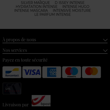
SILVER MARQUE
D ISSEY INTENSE
HYDRATATION INTENSE
INTENSE HUGO
INTENSE MASCARA
INTENSIVE MOISTURE
LE PARFUM INTENSE
À propos de nous
Nos services
Payez en toute sécurité
Livraison par