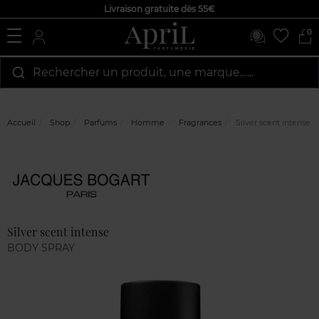
Livraison gratuite dès 55€
0
Rechercher un produit, une marque…...
Accueil
Shop
Parfums
Homme
Fragrances
Silver scent intense
Marque
Avis
clients
Silver scent intense
BODY SPRAY