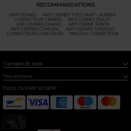
RECOMMANDATIONS
ANTI CERNES
ANTI CERNES YVES SAINT LAURENT
CORRECTEUR CERNES
ANTI CERNES SISLEY
ANTI CERNES CHANEL
ANTI CERNE TEINTE
ANTI CERNES CONCEAL
ANTI CERNES SHISEIDO
CORRECTEUR CONCEALER
PINCEAU CORRECTEUR
À propos de nous
Nos services
Payez en toute sécurité