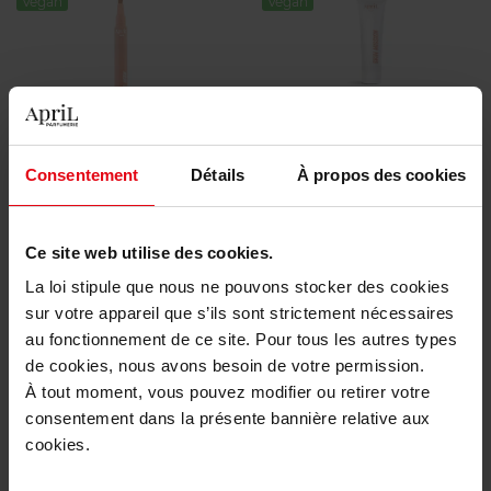
Vegan
Vegan
APRIL
APRIL
Consentement
Détails
À propos des cookies
POKER FACE- STICK
HIDE & SEEK - BASE DE
ENLUMINEUR
TEINT CORRECTRICE ANTI-
ROUGEURS
Enlumineur
Base de teint
Ce site web utilise des cookies.
La loi stipule que nous ne pouvons stocker des cookies
14,50 €
16,50 €
Ajouter
Ajouter
sur votre appareil que s’ils sont strictement nécessaires
au fonctionnement de ce site. Pour tous les autres types
de cookies, nous avons besoin de votre permission.
À tout moment, vous pouvez modifier ou retirer votre
consentement dans la présente bannière relative aux
cookies.