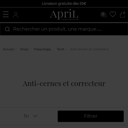
Livraison gratuite dès 55€
0
Rechercher un produit, une marque…...
Accueil
Shop
Maquillage
Teint
Anti-cernes et correcteur
Anti-cernes et correcteur
Filtrer
Tri