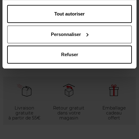
SENSAI
Tout autoriser
Correcteur de Teint Lumière
Personnaliser
Anti-cernes & Correcteur
47,50 €
Ajouter
Refuser
Livraison
Retour gratuit
Emballage
gratuite
dans votre
cadeau
à partir de 55€
magasin
offert