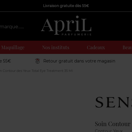
Livraison gratuite dès 55€
Maquillage
Nos instituts
Cadeaux
Beau
de 55€
Retour gratuit dans votre magasin
n Contour des Yeux Total Eye Treatment 35 Ml
Marque
Soin Contour 
Contour Yeux