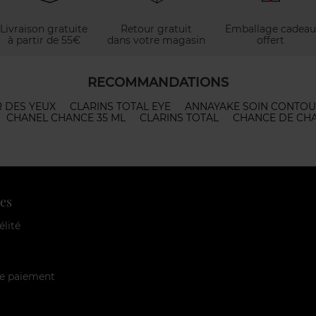
Livraison gratuite
Retour gratuit
Emballage cadeau
à partir de 55€
dans votre magasin
offert
RECOMMANDATIONS
 DES YEUX
CLARINS TOTAL EYE
ANNAYAKE SOIN CONTOU
CHANEL CHANCE 35 ML
CLARINS TOTAL
CHANCE DE CHA
es
élité
e paiement