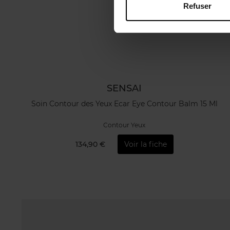
Refuser
SENSAI
Soin Contour des Yeux Ecar Eye Contour Balm 15 Ml
Contour Yeux
134,90 €
Voir la fiche