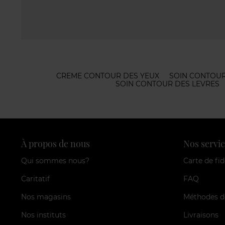
CREME CONTOUR DES YEUX
SOIN CONTOUR
SOIN CONTOUR DES LEVRES
À propos de nous
Nos servic
Qui sommes nous?
Carte de fid
Caritatif
FAQ
Nos magasins
Méthodes d
Nos instituts
Livraisons