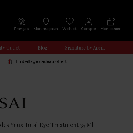
0
Français
Mon magasin
Wishlist
Compte
Mon panier
ty Outlet
Blog
Signature by ApriL
Emballage cadeau offert
Avis
clients
des Yeux Total Eye Treatment 35 Ml