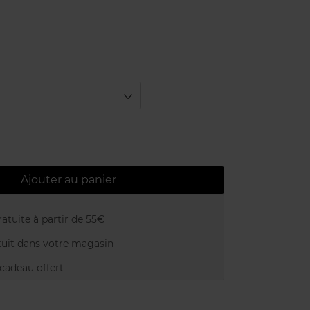
Ajouter au panier
atuite à partir de 55€
uit dans votre magasin
adeau offert