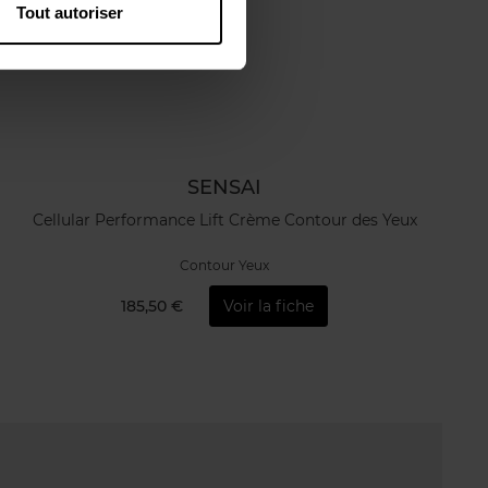
Tout autoriser
SENSAI
Cellular Performance Lift Crème Contour des Yeux
Contour Yeux
185,50 €
Voir la fiche