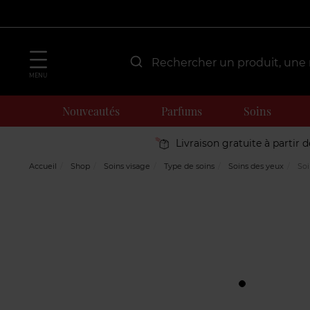
MENU
Nouveautés
Parfums
Soins
Livraison gratuite à partir 
Accueil
Shop
Soins visage
Type de soins
Soins des yeux
Soi