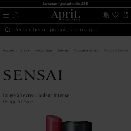
Livraison gratuite dès 55€
0
Rechercher un produit, une marque…...
Accueil
Shop
Maquillage
Lèvres
Rouge à lèvres
Rouge à Lèvres C
Marque
Avis
clients
Rouge à Lèvres Couleur Intense
Rouge à Lèvres