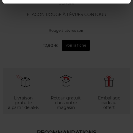
SENSAI
FLACON ROUGE À LÈVRES CONTOUR
Rouge à Lèvres soin
12,90 €
Voir la fiche
Livraison
Retour gratuit
Emballage
gratuite
dans votre
cadeau
à partir de 55€
magasin
offert
RECOMMANDATIONS