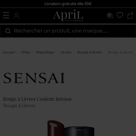
Livraison gratuite dès 55€
0
Rechercher un produit, une marque…...
Accueil
Shop
Maquillage
Lèvres
Rouge à lèvres
Rouge à Lèvres C
Marque
Avis
clients
Rouge à Lèvres Couleur Intense
Rouge à Lèvres