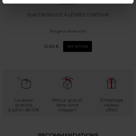
SENSAI
FLACON ROUGE À LÈVRES CONTOUR
Rouge à Lèvres soin
12,90 €
Voir la fiche
Livraison
Retour gratuit
Emballage
gratuite
dans votre
cadeau
à partir de 55€
magasin
offert
RECOMMANDATIONS