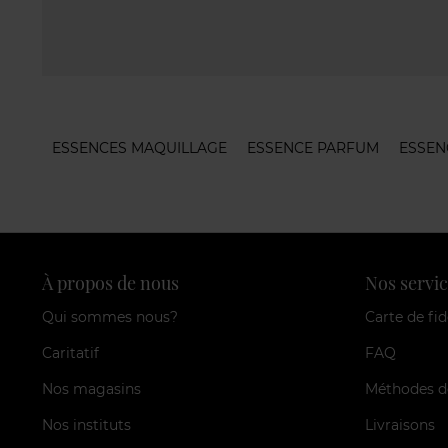
ESSENCES MAQUILLAGE
ESSENCE PARFUM
ESSEN
À propos de nous
Nos servic
Qui sommes nous?
Carte de fid
Caritatif
FAQ
Nos magasins
Méthodes d
Nos instituts
Livraisons