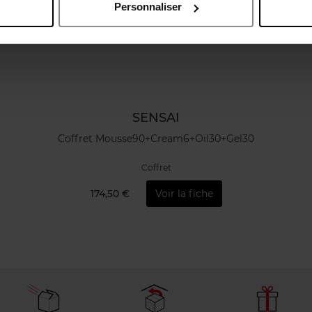
Personnaliser
SENSAI
Coffret Mousse90+Cream6+Oil30+Gel30
Coffret
174,50 €
Voir la fiche