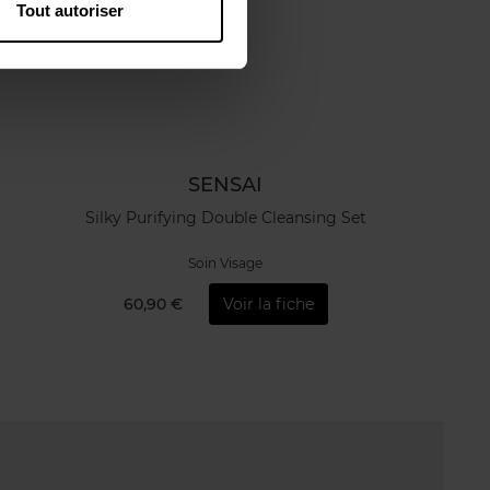
Tout autoriser
SENSAI
Silky Purifying Double Cleansing Set
Soin Visage
60,90 €
Voir la fiche