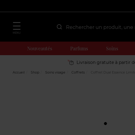
MENU
Nouveautés
Parfums
Soins
Livraison gratuite à partir 
Accueil
Shop
Soins visage
Coffrets
Coffret Dual Essence Limi