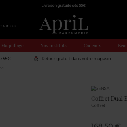
Livraison gratuite dès 55€
Maquillage
Nos instituts
Cadeaux
Beau
de 55€
Retour gratuit dans votre magasin
ted
Marque
Coffret Dual 
Coffret
168,50 €