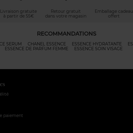
Livraison gratuite
Retour gratuit
Emballage cadeau
à partir de 55€
dans votre magasin
offert
RECOMMANDATIONS
CE SERUM
CHANEL ESSENCE
ESSENCE HYDRATANTE
ES
ESSENCE DE PARFUM FEMME
ESSENCE SOIN VISAGE
es
élité
e paiement