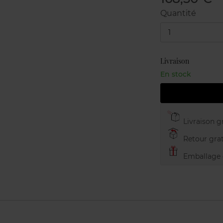
Quantité
1
Livraison
En stock
Livraison gr
Retour grat
Emballage c