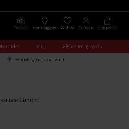
0
Français
Mon magasin
Wishlist
Compte
Mon panier
ty Outlet
Blog
Signature by ApriL
Emballage cadeau offert
Avis
clients
Essence Limited