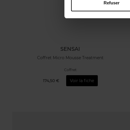
Refuser
SENSAI
Coffret Micro Mousse Treatment
Coffret
174,50 €
Voir la fiche